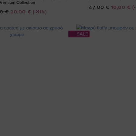
Premium Collection
Ειδική
47,00 €
10,00 €
(
Ειδική
00 €
20,00 €
(-81%)
Τιμή
Τιμή
SALE