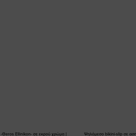
-Θeros Εllinikon- σε εκρού χρώμα |
Ψηλόμεσο bikini-slip σε ασ