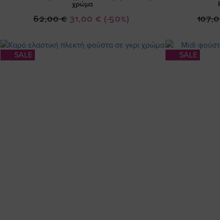
χρώμα
Ειδική
62,00 €
31,00 €
(-50%)
107,
Τιμή
SALE
SALE