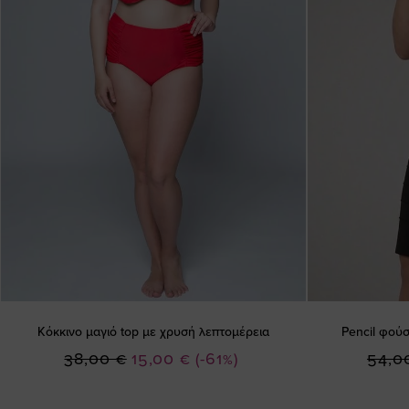
Κόκκινο μαγιό top με χρυσή λεπτομέρεια
Pencil φού
Ειδική
38,00 €
15,00 €
(-61%)
54,0
Τιμή