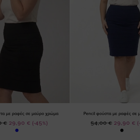
στα με ραφές σε μαύρο χρώμα
Pencil φούστα με ραφές σε 
Ειδική
Ειδική
0 €
29,90 €
(-45%)
54,00 €
29,90 €
(
Τιμή
Τιμή