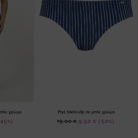
μπλε χρώμα
Ριγέ bikini-slip σε μπλε χρώμα
Ειδική
-45%)
19,00 €
9,50 €
(-50%)
Τιμή