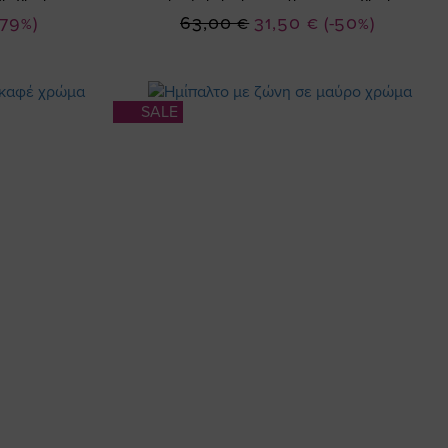
Ειδική
-79%)
63,00 €
31,50 €
(-50%)
Τιμή
SALE