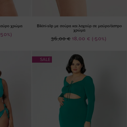
 μαύρο χρώμα
Bikini-slip με σούρα και λαχούρ σε μαύρο/άσπρο
χρώμα
-50%)
Ειδική
36,00 €
18,00 €
(-50%)
Τιμή
SALE