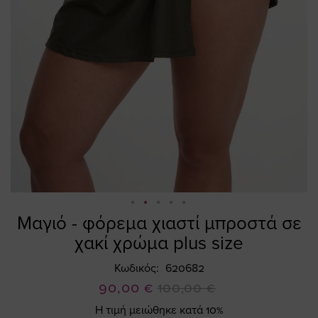
Μαγιό - φόρεμα χιαστί μπροστά σε
Skip
to
χακί χρώμα plus size
the
beginning
Κωδικός
620682
of
Ειδική
90,00 €
100,00 €
the
Τιμή
Η τιμή μειώθηκε κατά 10%
images