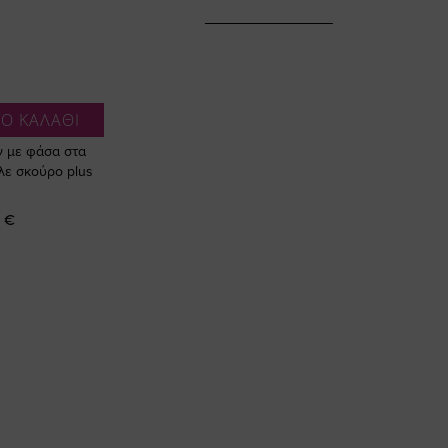
Ο ΚΑΛΑΘΙ
ν με φάσα στα
λε σκούρο plus
 €