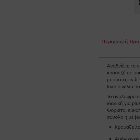
Περιγραφή Προ
Αναδείξτε το σ
κρουαζέ σε υπ
μπούστο, ενώ η
luxe πινελιά π
Το ανάλαφρο σ
ιδανική για pl
Φοριέται εύκολ
σύνολο ή με je
Κρουαζέ λ
Αμάνικο σχ