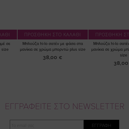
ΛΑΘΙ
ΠΡΟΣΘΗΚΗ ΣΤΟ ΚΑΛΑΘΙ
ΠΡΟΣΘΗΚΗ ΣΤ
ιμέ σε
Μπλούζα hi-lo σατέν με φάσα στα
Μπλούζα hi-lo σατέ
 size
μανίκια σε χρώμα μπορντώ plus size
μανίκια σε χρώμα μπ
size
38,00 €
38,00
ΕΓΓΡΑΦΕΙΤΕ ΣΤΟ NEWSLETTER
Email
ΕΓΓΡΑΦΗ