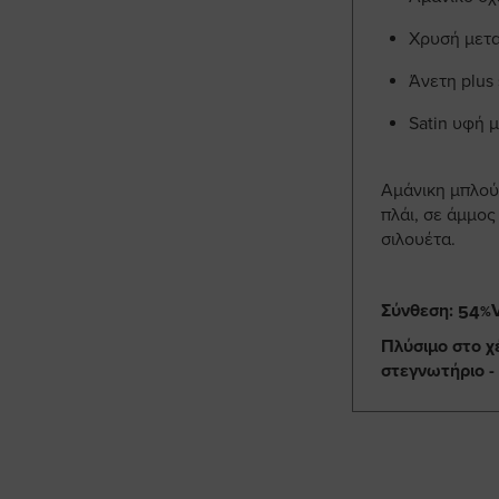
Χρυσή μετα
Άνετη plus
Satin υφή 
Αμάνικη μπλού
πλάι, σε άμμο
σιλουέτα.
Σύνθεση: 54%V
Πλύσιμο στο χ
στεγνωτήριο -