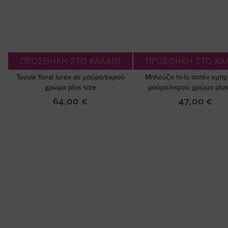
ΠΡΟΣΘΗΚΗ ΣΤΟ ΚΑΛΑΘΙ
ΠΡΟΣΘΗΚΗ ΣΤΟ ΚΑ
Τουνίκ floral lurex σε μαύρο/εκρού
Μπλούζα hi-lo σατέν εμπρ
χρώμα plus size
μαύρο/εκρού χρώμα plus
64,00 €
47,00 €