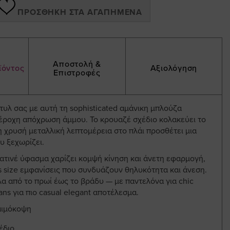
ΠΡΟΣΘΉΚΗ ΣΤΑ ΑΓΑΠΗΜΈΝΑ
Αποστολή &
ϊόντος
Αξιολόγηση
Επιστροφές
τυλ σας με αυτή τη sophisticated αμάνικη μπλούζα
έροχη απόχρωση άμμου. Το κρουαζέ σχέδιο κολακεύει το
 χρυσή μεταλλική λεπτομέρεια στο πλάι προσθέτει μια
ου ξεχωρίζει.
ατινέ ύφασμα χαρίζει κομψή κίνηση και άνετη εφαρμογή,
us size εμφανίσεις που συνδυάζουν θηλυκότητα και άνεση.
α από το πρωί έως το βράδυ — με παντελόνα για chic
ans για πιο casual elegant αποτέλεσμα.
αιμόκοψη
έδιο