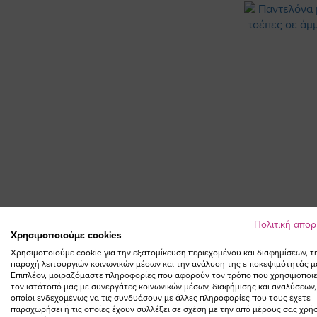
Πολιτική απο
Χρησιμοποιούμε cookies
Χρησιμοποιούμε cookie για την εξατομίκευση περιεχομένου και διαφημίσεων, τ
παροχή λειτουργιών κοινωνικών μέσων και την ανάλυση της επισκεψιμότητάς μ
ΠΡΟΣΘΗΚ
Επιπλέον, μοιραζόμαστε πληροφορίες που αφορούν τον τρόπο που χρησιμοποιε
τον ιστότοπό μας με συνεργάτες κοινωνικών μέσων, διαφήμισης και αναλύσεων,
οποίοι ενδεχομένως να τις συνδυάσουν με άλλες πληροφορίες που τους έχετε
Παντελόνα με λά
παραχωρήσει ή τις οποίες έχουν συλλέξει σε σχέση με την από μέρους σας χρή
σε άμμος 