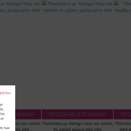
ρρήτου
ην
ας.
Η ΣΤΟ ΚΑΛΑΘΙ
ΠΡΟΣΘΗΚΗ ΣΤΟ ΚΑΛΑΘΙ
ΠΡΟ
ίτε
 οι
στιχο πίσω και τσέπες
Παντελόνα με λάστιχο πίσω και τσέπες
Παντελόν
ση των
χρώμα plus size
σε μαύρο χρώμα plus size
dark 