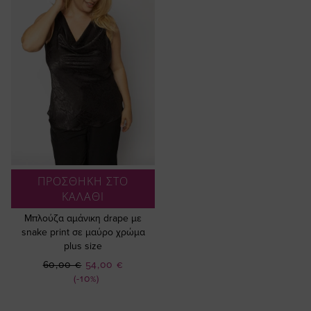
ΠΡΟΣΘΗΚΗ ΣΤΟ
ΚΑΛΑΘΙ
Μπλούζα αμάνικη drape με
snake print σε μαύρο χρώμα
plus size
Ειδική
60,00 €
54,00 €
Τιμή
(-10%)