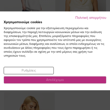
Πολιτική απορρήτου
Χρησιμοποιούμε cookies
Χρησιμοποιούμε cookie για την εξατομίκευση περιεχομένου και
διαφημίσεων, την παροχή λειτουργιών κοινωνικών μέσων και την ανάλυση
της επισκεψιμότητάς μας. Επιπλέον, μοιραζόμαστε πληροφορίες που
αφορούν τον τρόπο που χρησιμοποιείτε τον ιστότοπό μας με συνεργάτες
κοινωνικών μέσων, διαφήμισης και αναλύσεων, οι οποίοι ενδεχομένως να τις
συνδυάσουν με άλλες πληροφορίες που τους έχετε παραχωρήσει ή τις
οποίες έχουν συλλέξει σε σχέση με την από μέρους σας χρήση των
ΠΡΟΣΘΗΚΗ ΣΤΟ
ΠΡΟΣΘΗΚΗ ΣΤΟ
υπηρεσιών τους.
ΚΑΛΑΘΙ
ΚΑΛΑΘΙ
Τοπ με δαντέλα ασύμμετρο σε
Μπλούζα αμάνικη drape με
Ρυθμίσεις
λευκό χρώμα plus size
snake print σε εκροή χρώμα plus
size
Ειδική
40,00 €
36,00 €
Αποδέχομαι
Ειδική
Τιμή
60,00 €
54,00 €
Τιμή
(-10%)
(-10%)