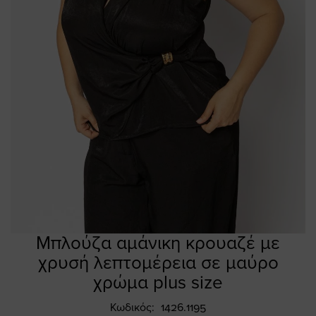
Μπλούζα αμάνικη κρουαζέ με
Skip
to
χρυσή λεπτομέρεια σε μαύρο
the
χρώμα plus size
beginning
of
Κωδικός
1426.1195