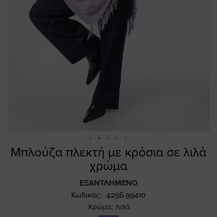
Μπλούζα πλεκτή με κρόσια σε λιλά
Skip
to
χρώμα
the
beginning
ΕΞΑΝΤΛΗΜΈΝΟ
of
Κωδικός
4256.99410
the
Χρώμα:
Λιλά
images