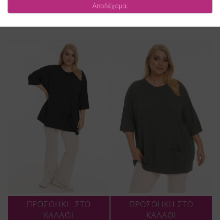
Αποδέχομαι
μαύρο
τσέπη σε χρώμα ρουά
45,00 €
47,00 €
ΠΡΟΣΘΗΚΗ ΣΤΟ
ΠΡΟΣΘΗΚΗ ΣΤΟ
ΚΑΛΑΘΙ
ΚΑΛΑΘΙ