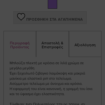
gallery
ΠΡΟΣΘΉΚΗ ΣΤΑ ΑΓΑΠΗΜΈΝΑ
Περιγραφή
Αποστολή &
Αξιολόγηση
Προϊόντος
Επιστροφές
Μπλούζα πλεκτή με κρόσια σε λιλά χρώμα σε
μεγάλα μεγέθη
Έχει ξεχειλωτό ζιβαγκο λαιμόκοψη και μακριά
μανίκια με ελαστικό ριπ στο τελείωμα.
Ασύμμετρο τελείωμα με άνοιγμα και κρόσια.
Η εφαρμογή του είναι κανονική, η γραμμή του ίσια
και το ύφασμα έχει ελαστικότητα.
Σύνθεση: 54% Πολυεστέρας 22% pc 20%pa 4%