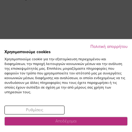
Πολιτική απορρήτου
ΕΓΓΡΑΦΕΙΤΕ ΣΤΟ NEWSLETTER
Χρησιμοποιούμε cookies
Χρησιμοποιούμε cookie για την εξατομίκευση περιεχομένου και
διαφημίσεων, την παροχή λειτουργιών κοινωνικών μέσων και την ανάλυση
Email
της επισκεψιμότητάς μας. Επιπλέον, μοιραζόμαστε πληροφορίες που
ΕΓΓΡΑΦΗ
αφορούν τον τρόπο που χρησιμοποιείτε τον ιστότοπό μας με συνεργάτες
κοινωνικών μέσων, διαφήμισης και αναλύσεων, οι οποίοι ενδεχομένως να τις
Συμφωνώ με τους
Όρους Χρήσης
συνδυάσουν με άλλες πληροφορίες που τους έχετε παραχωρήσει ή τις
οποίες έχουν συλλέξει σε σχέση με την από μέρους σας χρήση των
υπηρεσιών τους.
Ρυθμίσεις
Αποδέχομαι