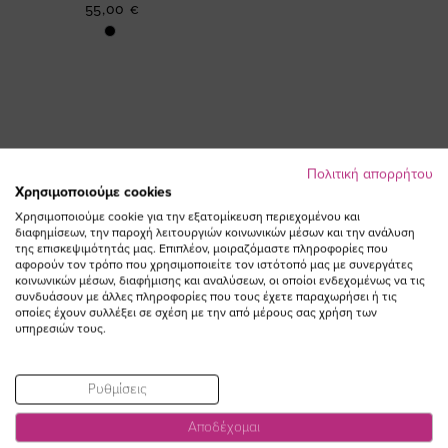
55,00 €
Πολιτική απορρήτου
Χρησιμοποιούμε cookies
ΕΓΓΡΑΦΕΙΤΕ ΣΤΟ NEWSLETTER
Χρησιμοποιούμε cookie για την εξατομίκευση περιεχομένου και
διαφημίσεων, την παροχή λειτουργιών κοινωνικών μέσων και την ανάλυση
της επισκεψιμότητάς μας. Επιπλέον, μοιραζόμαστε πληροφορίες που
Email
αφορούν τον τρόπο που χρησιμοποιείτε τον ιστότοπό μας με συνεργάτες
ΕΓΓΡΑΦΗ
κοινωνικών μέσων, διαφήμισης και αναλύσεων, οι οποίοι ενδεχομένως να τις
συνδυάσουν με άλλες πληροφορίες που τους έχετε παραχωρήσει ή τις
Συμφωνώ με τους
Όρους Χρήσης
οποίες έχουν συλλέξει σε σχέση με την από μέρους σας χρήση των
υπηρεσιών τους.
Ρυθμίσεις
Αποδέχομαι