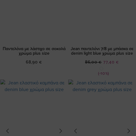
Παντελόνα με λάστιχο σε σοκολά
Jean παντελόνι 7/8 με μπάσκα σε
χρώμα plus size
denim light blue χρώμα plus size
Ειδική
68,90 €
86,00 €
77,40 €
Τιμή
(-10%)