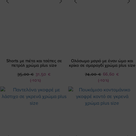
Shorts με πιέτα και τσέπες σε
Ολόσωμο μαγιό με έναν ώμο και
πετρόλ χρώμα plus size
κρίκο σε σμαραγδί χρώμα plus size
Ειδική
Ειδική
35,00 €
31,50 €
74,00 €
66,60 €
Τιμή
Τιμή
(-10%)
(-10%)