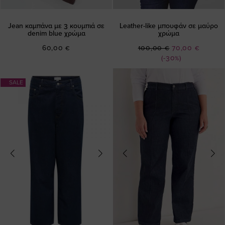
Jean καμπάνα με 3 κουμπιά σε
Leather-like μπουφάν σε μαύρο
denim blue χρώμα
χρώμα
Ειδική
60,00 €
100,00 €
70,00 €
Τιμή
(-30%)
SALE