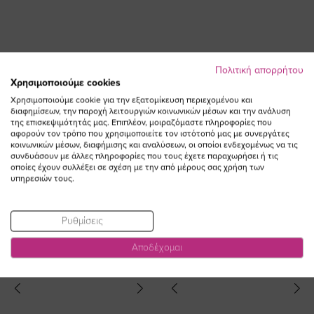
Πολιτική απορρήτου
Χρησιμοποιούμε cookies
Χρησιμοποιούμε cookie για την εξατομίκευση περιεχομένου και
Φόρεμα με βολάν σε λαδί χρώμα
Φόρεμα εμπριμέ σε γκρι/μπορντό
διαφημίσεων, την παροχή λειτουργιών κοινωνικών μέσων και την ανάλυση
plus size
χρώμα plus size
της επισκεψιμότητάς μας. Επιπλέον, μοιραζόμαστε πληροφορίες που
αφορούν τον τρόπο που χρησιμοποιείτε τον ιστότοπό μας με συνεργάτες
Ειδική
Ειδική
50,00 €
25,00 €
69,00 €
50,00 €
κοινωνικών μέσων, διαφήμισης και αναλύσεων, οι οποίοι ενδεχομένως να τις
Τιμή
Τιμή
(-50%)
(-28%)
συνδυάσουν με άλλες πληροφορίες που τους έχετε παραχωρήσει ή τις
οποίες έχουν συλλέξει σε σχέση με την από μέρους σας χρήση των
υπηρεσιών τους.
Ρυθμίσεις
Αποδέχομαι