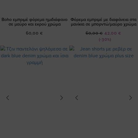
Boho εμπριμέ φόρεμα ημιδιάφανο
Φόρεμα εμπριμέ με διαφάνεια στα
σε μαύρο και εκρού χρώμα
μανίκια σε μπορντώ/μαύρο χρώμα
Ειδική
60,00 €
60,00 €
42,00 €
Τιμή
(-30%)