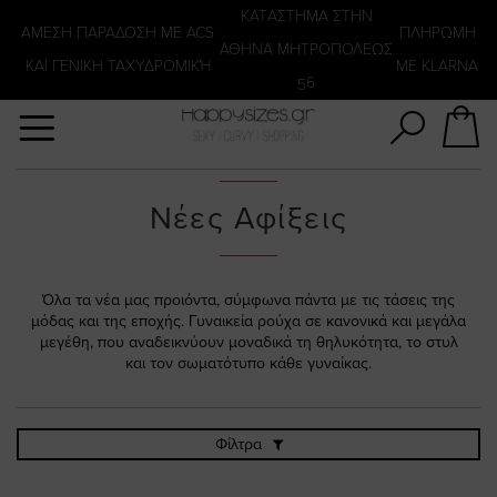
Αναζήτηση
KATΑΣΤΗΜΑ ΣΤΗΝ
ΑΜΕΣΗ ΠΑΡΑΔΟΣΗ ΜΕ ACS
ΠΛΗΡΩΜΗ
ΑΘΗΝΑ ΜΗΤΡΟΠΟΛΕΩΣ
ΚΑΙ ΓΕΝΙΚΗ ΤΑΧΥΔΡΟΜΙΚΉ
ΜΕ KLARNA
56
Νέες Αφίξεις
Όλα τα νέα μας προιόντα, σύμφωνα πάντα με τις τάσεις της
μόδας και της εποχής. Γυναικεία ρούχα σε κανονικά και μεγάλα
μεγέθη, που αναδεικνύουν μοναδικά τη θηλυκότητα, το στυλ
και τον σωματότυπο κάθε γυναίκας.
Φίλτρα