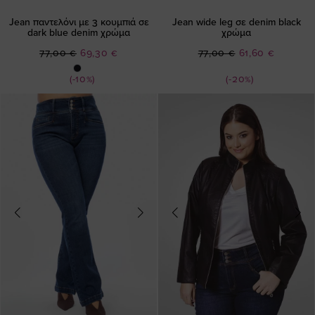
Jean παντελόνι με 3 κουμπιά σε
Jean wide leg σε denim black
dark blue denim χρώμα
χρώμα
Ειδική
Ειδική
77,00 €
69,30 €
77,00 €
61,60 €
Τιμή
Τιμή
(-10%)
(-20%)