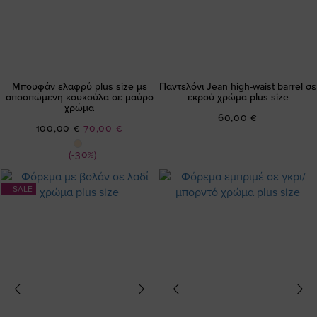
Μπουφάν ελαφρύ plus size με
Παντελόνι Jean high-waist barrel σε
αποσπώμενη κουκούλα σε μαύρο
εκρού χρώμα plus size
χρώμα
60,00 €
Ειδική
100,00 €
70,00 €
Τιμή
(-30%)
SALE