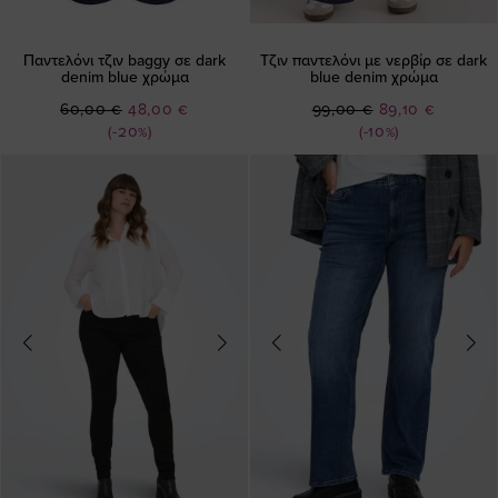
Παντελόνι τζιν baggy σε dark
Τζιν παντελόνι με νερβίρ σε dark
denim blue χρώμα
blue denim χρώμα
Ειδική
Ειδική
60,00 €
48,00 €
99,00 €
89,10 €
Τιμή
Τιμή
(-20%)
(-10%)