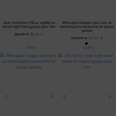
Jean παντελόνι 7/8 με νερβίρ σε
Μπουφάν ελαφρύ plus size με
denim light blue χρώμα plus size
αποσπώμενη κουκούλα σε άμμος
χρώμα
Ειδική
99,00 €
89,10 €
Ειδική
100,00 €
70,00 €
Τιμή
Τιμή
(-10%)
(-30%)