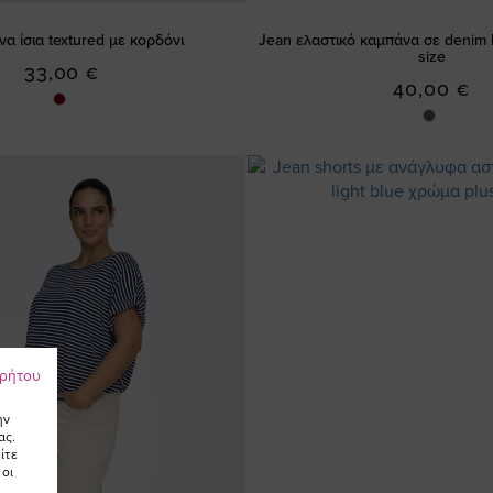
α ίσια textured με κορδόνι
Jean ελαστικό καμπάνα σε denim 
size
33,00 €
40,00 €
ρρήτου
ην
ας.
ίτε
 οι