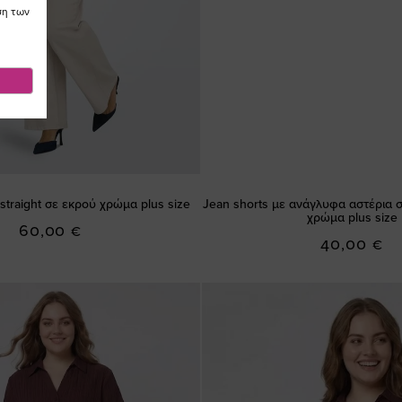
ση των
straight σε εκρού χρώμα plus size
Jean shorts με ανάγλυφα αστέρια σε
χρώμα plus size
60,00 €
40,00 €