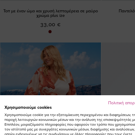
Τοπ με έναν ώμο και χρυσή λεπτομέρεια σε μαύρο
Παντελόν
χρώμα plus ize
33,00 €
Πολιτική απο
Χρησιμοποιούμε cookies
Χρησιμοποιούμε cookie για την εξατομίκευση περιεχομένου και διαφημίσεων, τ
παροχή λειτουργιών κοινωνικών μέσων και την ανάλυση της επισκεψιμότητάς μ
Επιπλέον, μοιραζόμαστε πληροφορίες που αφορούν τον τρόπο που χρησιμοποιε
τον ιστότοπό μας με συνεργάτες κοινωνικών μέσων, διαφήμισης και αναλύσεων,
οποίοι ενδεχομένως να τις συνδυάσουν με άλλες πληροφορίες που τους έχετε