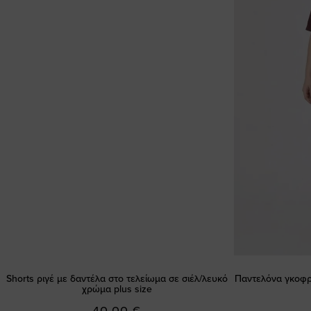
Shorts ριγέ με δαντέλα στο τελείωμα σε σιέλ/λευκό
Παντελόνα γκοφρ
χρώμα plus size
40,00 €