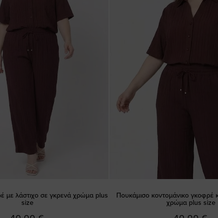
έ με λάστιχο σε γκρενά χρώμα plus
Πουκάμισο κοντομάνικο γκοφρέ κ
size
χρώμα plus size
40,00 €
40,00 €