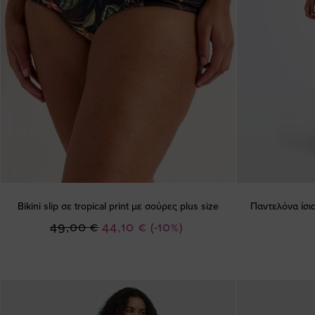
Bikini slip σε tropical print με σούρες plus size
Παντελόνα ίσια
Ειδική
49,00 €
44,10 €
(-10%)
Τιμή