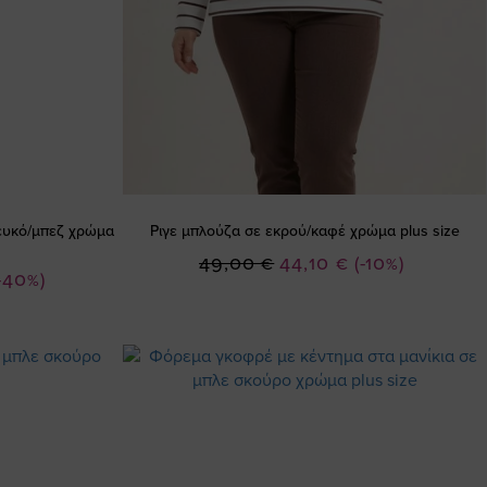
λευκό/μπεζ χρώμα
Ριγε μπλούζα σε εκρού/καφέ χρώμα plus size
Ειδική
49,00 €
44,10 €
(-10%)
-40%)
Τιμή