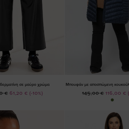
τ δερματίνη σε μαύρο χρώμα
Μπουφάν με αποσπώμενη κουκούλ
Ειδική
Ειδική
0 €
61,20 €
(-10%)
145,00 €
116,00 €
Τιμή
Τιμή