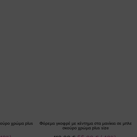
κούρο χρώμα plus
Φόρεμα γκοφρέ με κέντημα στα μανίκια σε μπλε
σκούρο χρώμα plus size
Ειδική