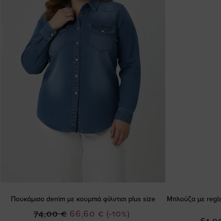
Πουκάμισο denim με κουμπιά φίλντισι plus size
Μπλούζα με regla
Ειδική
74,00 €
66,60 €
(-10%)