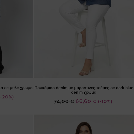
α σε μπλε χρώμα
Πουκάμισο denim με μπροστινές τσέπες σε dark blue
denim χρώμα
(-20%)
Ειδική
74,00 €
66,60 €
(-10%)
Τιμή