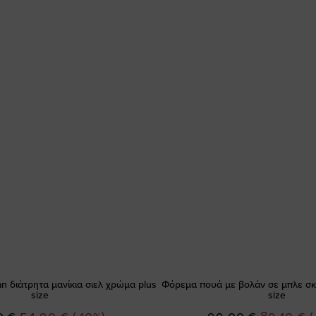
n διάτρητα μανίκια σιελ χρώμα plus
Φόρεμα πουά με βολάν σε μπλε σ
size
size
Ειδική
Ειδική