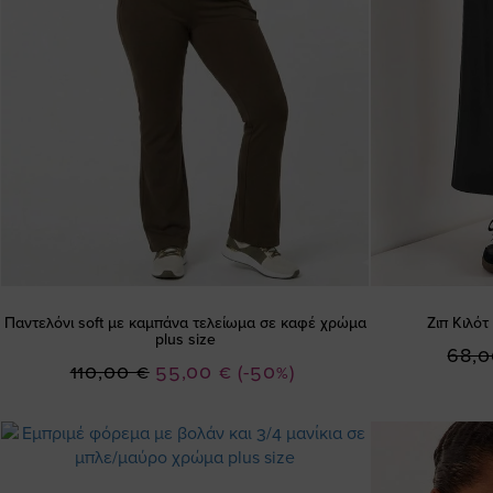
Παντελόνι soft με καμπάνα τελείωμα σε καφέ χρώμα
Ζιπ Κιλό
plus size
68,0
Ειδική
110,00 €
55,00 €
(-50%)
Τιμή