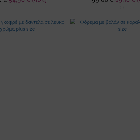
0 €
54,90 €
(-10%)
99,00 €
89,10 €
(
Τιμή
Τιμή