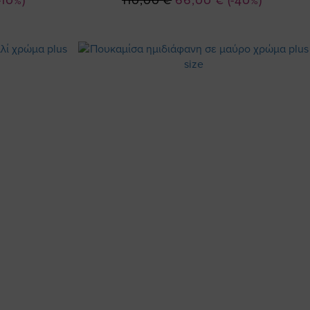
-10%)
110,00 €
66,00 €
(-40%)
Τιμή