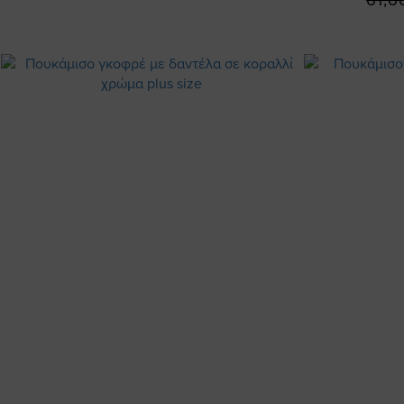
61,0
Τιμή