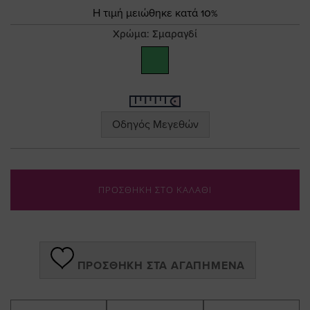
the
Τιμή
Η τιμή μειώθηκε κατά 10%
images
gallery
Χρώμα:
Σμαραγδί
Οδηγός Μεγεθών
ΠΡΟΣΘΗΚΗ ΣΤΟ ΚΑΛΑΘΙ
ΠΡΟΣΘΉΚΗ ΣΤΑ ΑΓΑΠΗΜΈΝΑ