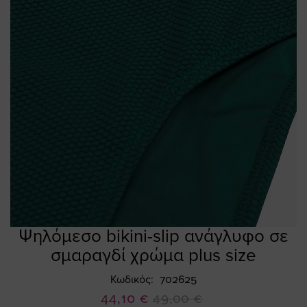
Ψηλόμεσο bikini-slip ανάγλυφο σε
Skip
to
σμαραγδί χρώμα plus size
the
beginning
Κωδικός
702625
of
Ειδική
44,10 €
49,00 €