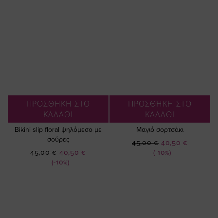
ΠΡΟΣΘΗΚΗ ΣΤΟ
ΠΡΟΣΘΗΚΗ ΣΤΟ
ΚΑΛΑΘΙ
ΚΑΛΑΘΙ
Bikini slip floral ψηλόμεσο με
Μαγιό σορτσάκι
σούρες
Ειδική
45,00 €
40,50 €
Ειδική
Τιμή
45,00 €
40,50 €
(-10%)
Τιμή
(-10%)