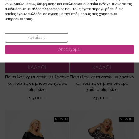
κοινωνικών μέσων, διαφήμισης και αναλύσεων, οι οποίοι ενδεχομένως να τις
συνδυάσουν με άλλες πληροφορίες που τους έχετε παραχωρήσει ή τις
οποίες έχουν συλλέξει σε σχέση με την από μέρους σας χρήση των
υπηρεσιών τους.
Ρυθμίσεις
Αποδέχομαι
ΠΡΟΣΘΗΚΗ ΣΤΟ
ΠΡΟΣΘΗΚΗ ΣΤΟ
ΚΑΛΑΘΙ
ΚΑΛΑΘΙ
Παντελόνι κρεπ σατέν με λάστιχο
Παντελόνι κρεπ σατέν με λάστιχο
και τσέπες σε μπορντώ χρώμα
και τσέπες σε μπλε σκούρο
plus size
χρώμα plus size
45,00 €
45,00 €
NEW IN
NEW IN