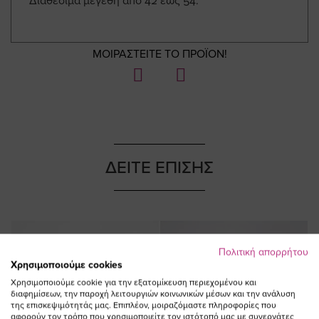
Διαθέσιμα μεγέθη από 42 εως 54.
ΜΟΙΡΑΣΤΕΙΤΕ ΤΟ ΠΡΟΪΟΝ!
ΔΕΙΤΕ ΕΠΙΣΗΣ
NEW IN
NEW IN
Πολιτική απορρήτου
Χρησιμοποιούμε cookies
Χρησιμοποιούμε cookie για την εξατομίκευση περιεχομένου και
διαφημίσεων, την παροχή λειτουργιών κοινωνικών μέσων και την ανάλυση
της επισκεψιμότητάς μας. Επιπλέον, μοιραζόμαστε πληροφορίες που
αφορούν τον τρόπο που χρησιμοποιείτε τον ιστότοπό μας με συνεργάτες