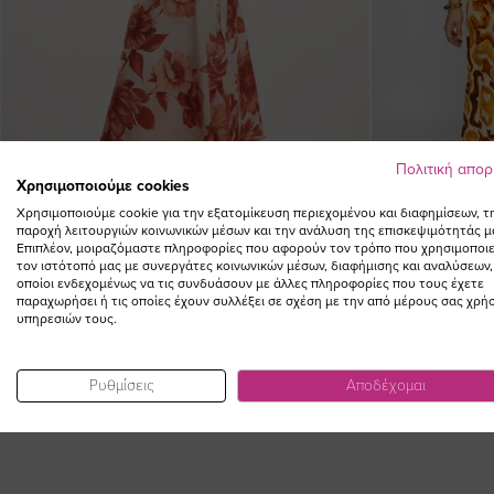
Πολιτική απο
Χρησιμοποιούμε cookies
Χρησιμοποιούμε cookie για την εξατομίκευση περιεχομένου και διαφημίσεων, τ
παροχή λειτουργιών κοινωνικών μέσων και την ανάλυση της επισκεψιμότητάς μ
Επιπλέον, μοιραζόμαστε πληροφορίες που αφορούν τον τρόπο που χρησιμοποιε
τον ιστότοπό μας με συνεργάτες κοινωνικών μέσων, διαφήμισης και αναλύσεων,
οποίοι ενδεχομένως να τις συνδυάσουν με άλλες πληροφορίες που τους έχετε
παραχωρήσει ή τις οποίες έχουν συλλέξει σε σχέση με την από μέρους σας χρή
υπηρεσιών τους.
Φόρεμα σατέν κρουαζέ floral σε εκάι χρώμα plus size
Φόρεμα εμπριμέ V
Ειδική
110,00 €
77,00 €
(-30%)
50,0
Τιμή
Ρυθμίσεις
Αποδέχομαι