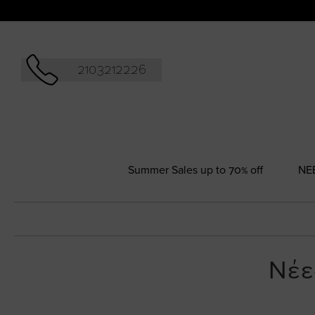
Αναζήτησ
2103212226
Summer Sales up to 70% off
NΕ
Νέε