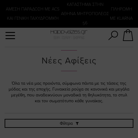
Αναζήτηση
KATΑΣΤΗΜΑ ΣΤΗΝ
ΑΜΕΣΗ ΠΑΡΑΔΟΣΗ ΜΕ ACS
ΠΛΗΡΩΜΗ
ΑΘΗΝΑ ΜΗΤΡΟΠΟΛΕΩΣ
ΚΑΙ ΓΕΝΙΚΗ ΤΑΧΥΔΡΟΜΙΚΉ
ΜΕ KLARNA
56
Νέες Αφίξεις
Όλα τα νέα μας προιόντα, σύμφωνα πάντα με τις τάσεις της
μόδας και της εποχής. Γυναικεία ρούχα σε κανονικά και μεγάλα
μεγέθη, που αναδεικνύουν μοναδικά τη θηλυκότητα, το στυλ
και τον σωματότυπο κάθε γυναίκας.
Φίλτρα