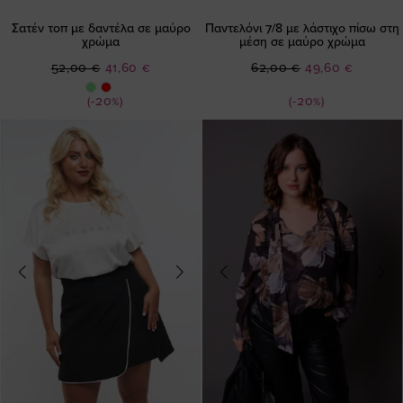
Σατέν τοπ με δαντέλα σε μαύρο
Παντελόνι 7/8 με λάστιχο πίσω στη
χρώμα
μέση σε μαύρο χρώμα
Ειδική
Ειδική
52,00 €
41,60 €
62,00 €
49,60 €
Τιμή
Τιμή
(-20%)
(-20%)