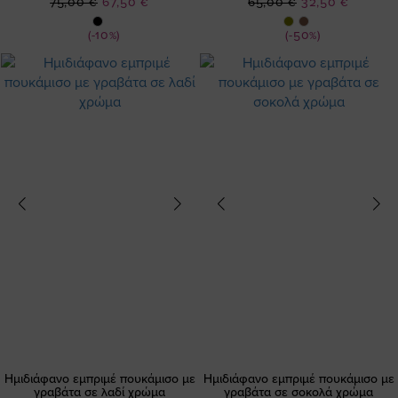
Ειδική
Ειδική
75,00 €
67,50 €
65,00 €
32,50 €
Τιμή
Τιμή
(-10%)
(-50%)
Ημιδιάφανο εμπριμέ πουκάμισο με
Ημιδιάφανο εμπριμέ πουκάμισο με
γραβάτα σε λαδί χρώμα
γραβάτα σε σοκολά χρώμα