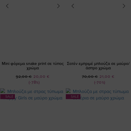
Mini φόρεμα snake print σε τύπος
Σατέν εμπριμέ μπλούζα σε μαύρο/
χρώμα
άσπρο χρώμα
Ειδική
Ειδική
92,00 €
20,00 €
70,00 €
21,00 €
Τιμή
Τιμή
(-78%)
(-70%)
SALE
SALE