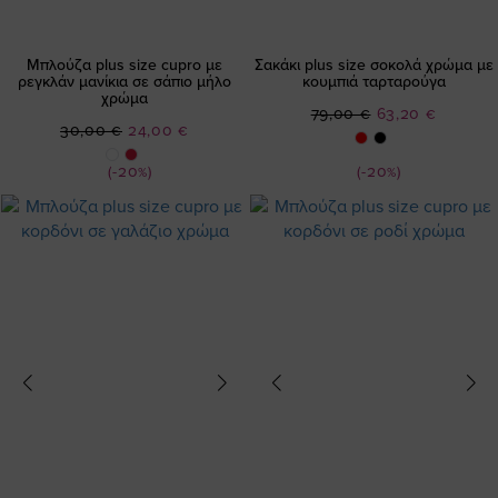
Μπλούζα plus size cupro με
Σακάκι plus size σοκολά χρώμα με
ρεγκλάν μανίκια σε σάπιο μήλο
κουμπιά ταρταρούγα
χρώμα
Ειδική
79,00 €
63,20 €
Ειδική
30,00 €
24,00 €
Τιμή
Τιμή
(-20%)
(-20%)