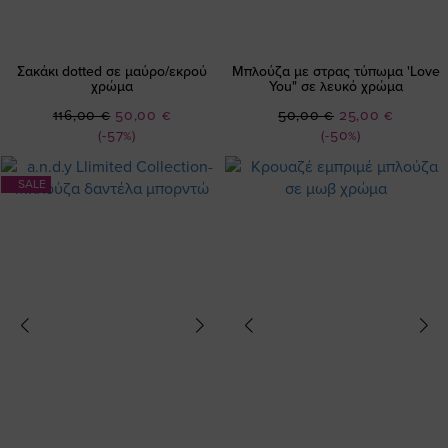
Σακάκι dotted σε μαύρο/εκρού
Μπλούζα με στρας τύπωμα 'Love
χρώμα
You" σε λευκό χρώμα
Ειδική
Ειδική
116,00 €
50,00 €
50,00 €
25,00 €
Τιμή
Τιμή
(-57%)
(-50%)
SALE