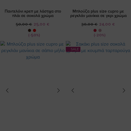
Παντελόνι κρεπ με λάστιχα στο
Μπλούζα plus size cupro με
πλάι σε σοκολά χρώμα
ρεγκλάν μανίκια σε γκρι χρώμα
Ειδική
Ειδική
50,00 €
25,00 €
30,00 €
24,00 €
Τιμή
Τιμή
(-50%)
(-20%)
SALE