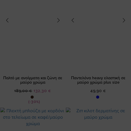
Παλτό με ανοίγματα και ζώνη σε
Παντελόνα heavy ελαστική σε
μαύρο χρώμα
μαύρο χρώμα plus size
Ειδική
189,00 €
132,30 €
49,90 €
Τιμή
(-30%)