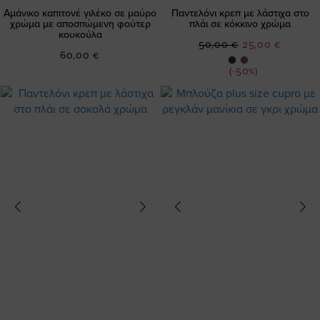
Αμάνικο καπιτονέ γιλέκο σε μαύρο
Παντελόνι κρεπ με λάστιχα στο
χρώμα με αποσπώμενη φούτερ
πλάι σε κόκκινο χρώμα
κουκούλα
Ειδική
50,00 €
25,00 €
60,00 €
Τιμή
(-50%)