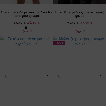
Σατέν μπλούζα με τύπωμα Sunday
Lurex floral μπλούζα σε γκρι/μπεζ
σε εκρού χρώμα
χρώμα
Ειδική
Ειδική
33,00 €
26,40 €
75,00 €
37,50 €
Τιμή
Τιμή
(-20%)
(-50%)
SALE