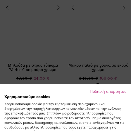
Μπλούζα με στρας τύπωμα
Μακρύ παλτό με γούνα σε εκρού
'Verbier" σε μαύρο χρώμα
χρώμα
Ειδική
Ειδική
48,00 €
24,00 €
240,00 €
168,00 €
Τιμή
Τιμή
(-50%)
(-30%)
Πολιτική απορρήτου
Χρησιμοποιούμε cookies
SALE
Χρησιμοποιούμε cookie για την εξατομίκευση περιεχομένου και
διαφημίσεων, την παροχή λειτουργιών κοινωνικών μέσων και την ανάλυση
της επισκεψιμότητάς μας. Επιπλέον, μοιραζόμαστε πληροφορίες που
αφορούν τον τρόπο που χρησιμοποιείτε τον ιστότοπό μας με συνεργάτες
κοινωνικών μέσων, διαφήμισης και αναλύσεων, οι οποίοι ενδεχομένως να τις
συνδυάσουν με άλλες πληροφορίες που τους έχετε παραχωρήσει ή τις