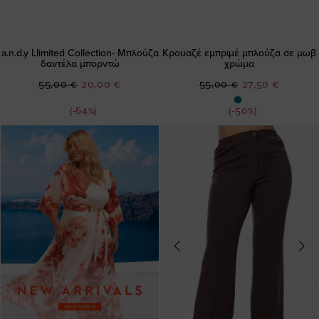
a.n.d.y Llimited Collection- Μπλούζα
Κρουαζέ εμπριμέ μπλούζα σε μωβ
δαντέλα μπορντώ
χρώμα
Ειδική
Ειδική
55,00 €
20,00 €
55,00 €
27,50 €
Τιμή
Τιμή
(-64%)
(-50%)