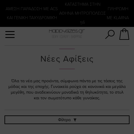
Αναζήτηση
KATΑΣΤΗΜΑ ΣΤΗΝ
ΑΜΕΣΗ ΠΑΡΑΔΟΣΗ ΜΕ ACS
ΠΛΗΡΩΜΗ
ΑΘΗΝΑ ΜΗΤΡΟΠΟΛΕΩΣ
ΚΑΙ ΓΕΝΙΚΗ ΤΑΧΥΔΡΟΜΙΚΉ
ΜΕ KLARNA
56
Νέες Αφίξεις
Όλα τα νέα μας προιόντα, σύμφωνα πάντα με τις τάσεις της
μόδας και της εποχής. Γυναικεία ρούχα σε κανονικά και μεγάλα
μεγέθη, που αναδεικνύουν μοναδικά τη θηλυκότητα, το στυλ
και τον σωματότυπο κάθε γυναίκας.
Φίλτρα