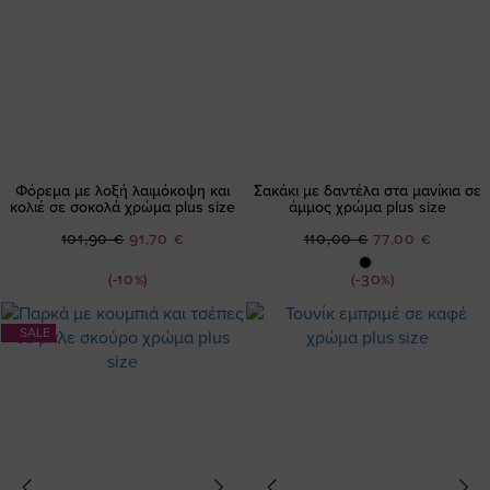
Φόρεμα με λοξή λαιμόκοψη και
Σακάκι με δαντέλα στα μανίκια σε
κολιέ σε σοκολά χρώμα plus size
άμμος χρώμα plus size
Ειδική
Ειδική
101,90 €
91,70 €
110,00 €
77,00 €
Τιμή
Τιμή
(-10%)
(-30%)
SALE