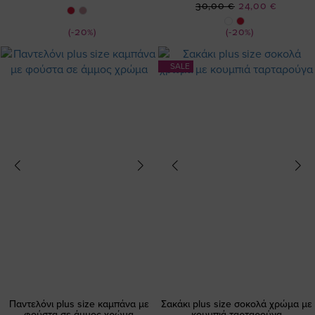
Ειδική
30,00 €
24,00 €
Τιμή
Τιμή
(-20%)
(-20%)
SALE
Παντελόνι plus size καμπάνα με
Σακάκι plus size σοκολά χρώμα με
φούστα σε άμμος χρώμα
κουμπιά ταρταρούγα