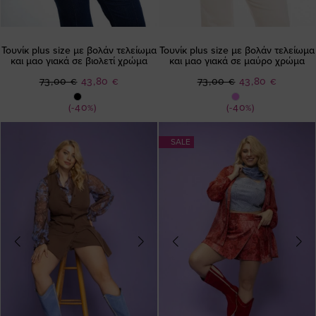
Τουνίκ plus size με βολάν τελείωμα
Τουνίκ plus size με βολάν τελείωμα
και μαο γιακά σε βιολετί χρώμα
και μαο γιακά σε μαύρο χρώμα
Ειδική
Ειδική
73,00 €
43,80 €
73,00 €
43,80 €
Τιμή
Τιμή
(-40%)
(-40%)
SALE