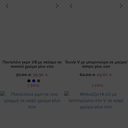
Παντελόνι γκρο 7/8 με σκίσιμο σε
Τουνίκ V με μπορντούρα σε μαύρο/
σοκολά χρώμα plus size
άσπρο plus size
Ειδική
Ειδική
57,00 €
39,90 €
62,00 €
49,60 €
Τιμή
Τιμή
(-30%)
(-20%)