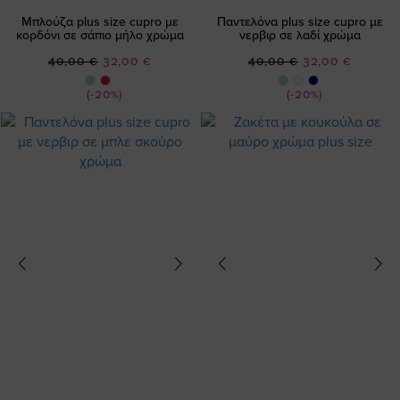
Μπλούζα plus size cupro με
Παντελόνα plus size cupro με
κορδόνι σε σάπιο μήλο χρώμα
νερβιρ σε λαδί χρώμα
Ειδική
Ειδική
40,00 €
32,00 €
40,00 €
32,00 €
Τιμή
Τιμή
(-20%)
(-20%)