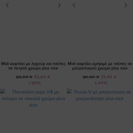
Midi καφτάνι με λαχούρ και τσέπες
Midi καφτάνι εμπριμέ με τσέπες σε
σε πετρόλ χρώμα plus size
μαύρο/εκρού χρώμα plus size
Ειδική
Ειδική
90,00 €
63,00 €
90,00 €
72,00 €
Τιμή
Τιμή
(-30%)
(-20%)