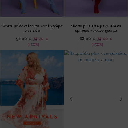
Skorts με δαντέλα σε καφέ χρώμα
Skorts plus size με φυτίλι σε
plus size
εμπριμέ κόκκινο χρώμα
Ειδική
Ειδική
57,00 €
34,20 €
68,00 €
34,00 €
Τιμή
Τιμή
(-40%)
(-50%)