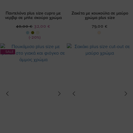
Παντελόνα plus size cupro με
Ζακέτα με κουκούλα σε μαύρο
νερβιρ σε μπλε σκούρο χρώμα
χρώμα plus size
Ειδική
40,00 €
32,00 €
79,00 €
Τιμή
(-20%)
SALE