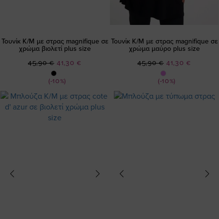
Τουνίκ Κ/Μ με στρας magnifique σε
Τουνίκ Κ/Μ με στρας magnifique σε
χρώμα βιολετί plus size
χρώμα μαύρο plus size
Ειδική
Ειδική
45,90 €
41,30 €
45,90 €
41,30 €
Τιμή
Τιμή
(-10%)
(-10%)