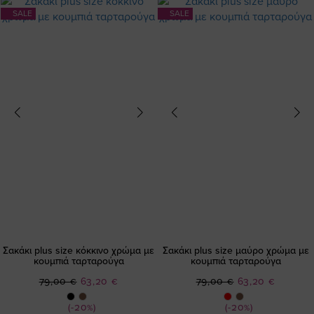
SALE
SALE
Σακάκι plus size κόκκινο χρώμα με
Σακάκι plus size μαύρο χρώμα με
κουμπιά ταρταρούγα
κουμπιά ταρταρούγα
Ειδική
Ειδική
79,00 €
63,20 €
79,00 €
63,20 €
Τιμή
Τιμή
(-20%)
(-20%)