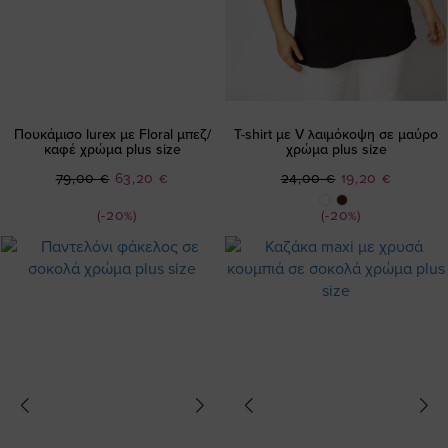
Πουκάμισο lurex με Floral μπεζ/
T-shirt με V λαιμόκοψη σε μαύρο
καφέ χρώμα plus size
χρώμα plus size
Ειδική
Ειδική
79,00 €
63,20 €
24,00 €
19,20 €
Τιμή
Τιμή
(-20%)
(-20%)