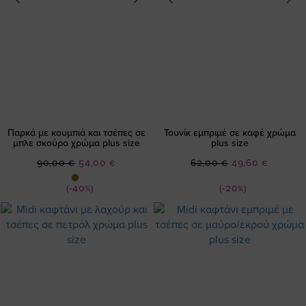
Παρκά με κουμπιά και τσέπες σε
Τουνίκ εμπριμέ σε καφέ χρώμα
μπλε σκούρο χρώμα plus size
plus size
Ειδική
Ειδική
90,00 €
54,00 €
62,00 €
49,60 €
Τιμή
Τιμή
(-40%)
(-20%)