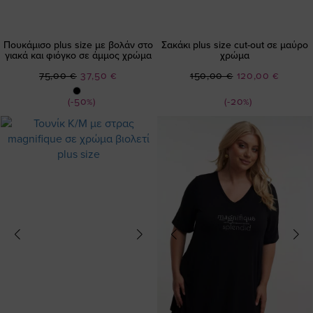
Πουκάμισο plus size με βολάν στο
Σακάκι plus size cut-out σε μαύρο
γιακά και φιόγκο σε άμμος χρώμα
χρώμα
Ειδική
Ειδική
75,00 €
37,50 €
150,00 €
120,00 €
Τιμή
Τιμή
(-50%)
(-20%)