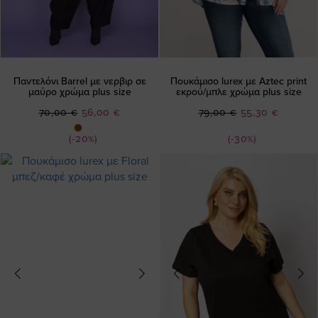
Παντελόνι Barrel με νερβιρ σε
Πουκάμισο lurex με Aztec print
μαύρο χρώμα plus size
εκρού/μπλε χρώμα plus size
Ειδική
Ειδική
70,00 €
56,00 €
79,00 €
55,30 €
Τιμή
Τιμή
(-20%)
(-30%)