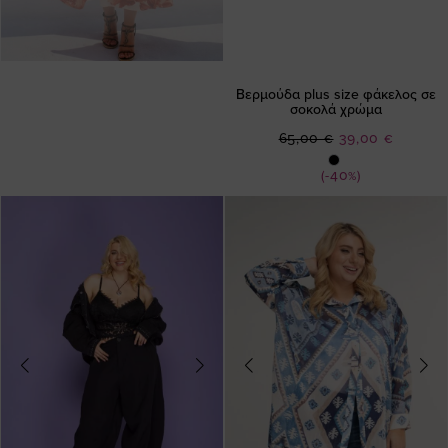
Βερμούδα plus size φάκελος σε
σοκολά χρώμα
Ειδική
65,00 €
39,00 €
Τιμή
(-40%)