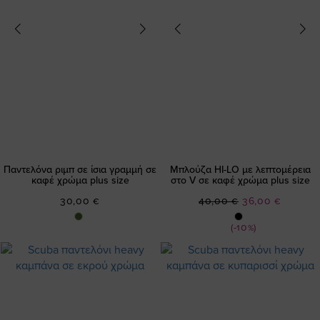
Παντελόνα ριμπ σε ίσια γραμμή σε
Μπλούζα HI-LO με λεπτομέρεια
καφέ χρώμα plus size
στο V σε καφέ χρώμα plus size
Ειδική
30,00 €
40,00 €
36,00 €
Τιμή
(-10%)