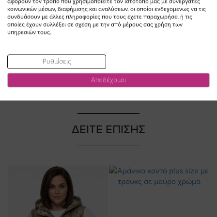
αφορούν τον τρόπο που χρησιμοποιείτε τον ιστότοπό μας με συνεργάτες
σε denim white χρώμα plus size
αποσπώμενη κουκούλα σε χακί
κοινωνικών μέσων, διαφήμισης και αναλύσεων, οι οποίοι ενδεχομένως να τις
χρώμα
συνδυάσουν με άλλες πληροφορίες που τους έχετε παραχωρήσει ή τις
Ειδική
99,00 €
89,10 €
οποίες έχουν συλλέξει σε σχέση με την από μέρους σας χρήση των
Τιμή
55,00 €
υπηρεσιών τους.
(-10%)
Ρυθμίσεις
Αποδέχομαι
ΔΕΙΤΕ ΕΠΙΣΗΣ