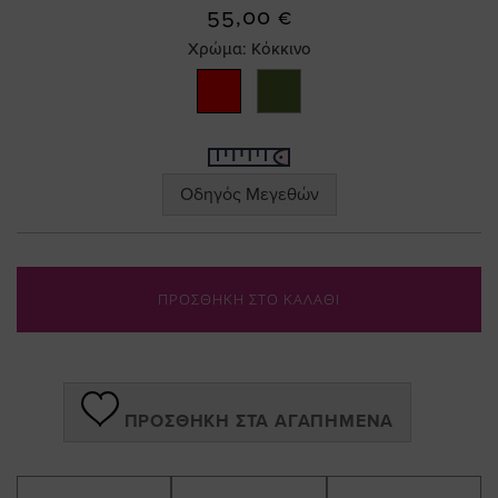
the
55,00 €
images
Χρώμα:
Κόκκινο
gallery
Οδηγός Μεγεθών
ΠΡΟΣΘΗΚΗ ΣΤΟ ΚΑΛΑΘΙ
ΠΡΟΣΘΉΚΗ ΣΤΑ ΑΓΑΠΗΜΈΝΑ