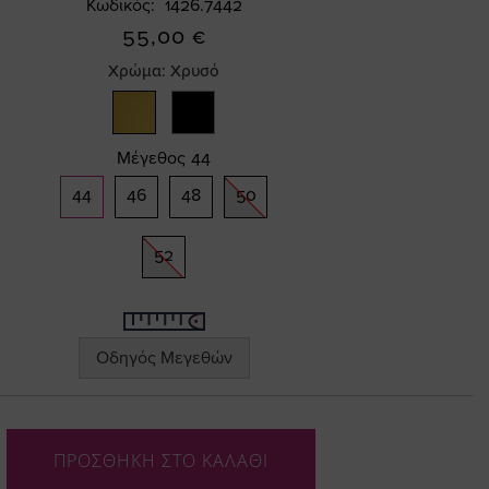
Κωδικός
1426.7442
55,00 €
Χρώμα:
Χρυσό
Μέγεθος
44
44
46
48
50
52
Οδηγός Μεγεθών
ΠΡΟΣΘΗΚΗ ΣΤΟ ΚΑΛΑΘΙ