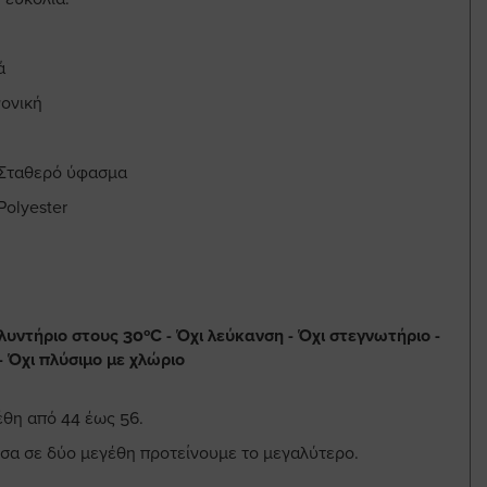
ά
ονική
 Σταθερό ύφασμα
Polyester
λυντήριο στους 30ºC - Όχι λεύκανση - Όχι στεγνωτήριο -
- Όχι πλύσιμο με χλώριο
έθη από 44 έως 56.
εσα σε δύο μεγέθη προτείνουμε το μεγαλύτερο.