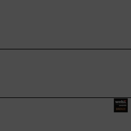
ebook.com/happysizes/
instagram.com/happysizes
ww.youtube.com/user/Hap
mhee