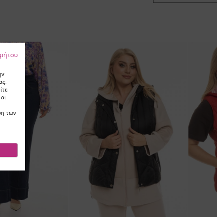
ρρήτου
ην
ας.
ίτε
 οι
ση των