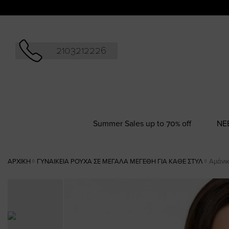
Αναζήτησ
2103212226
Summer Sales up to 70% off
NΕ
ΑΡΧΙΚΉ
ΓΥΝΑΙΚΕΊΑ ΡΟΎΧΑ ΣΕ ΜΕΓΆΛΑ ΜΕΓΈΘΗ ΓΙΑ ΚΆΘΕ ΣΤΥΛ
Αμάνικ
Skip
to
the
end
of