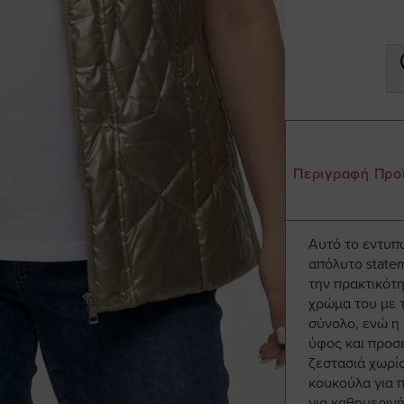
Περιγραφή Προ
Αυτό το εντυπ
απόλυτο statem
την πρακτικότη
χρώμα του με 
σύνολο, ενώ η 
ύφος και προσε
ζεστασιά χωρίς
κουκούλα για π
για καθημερινή