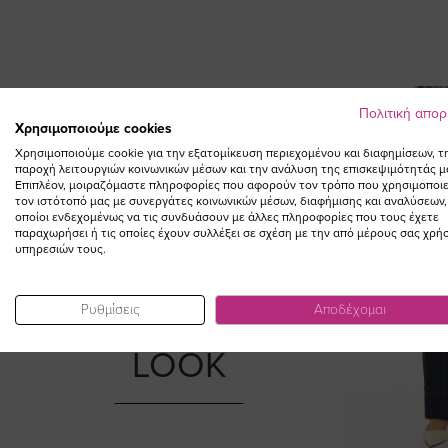
Πολιτική απο
Χρησιμοποιούμε cookies
Χρησιμοποιούμε cookie για την εξατομίκευση περιεχομένου και διαφημίσεων, τ
παροχή λειτουργιών κοινωνικών μέσων και την ανάλυση της επισκεψιμότητάς μ
Επιπλέον, μοιραζόμαστε πληροφορίες που αφορούν τον τρόπο που χρησιμοποιε
τον ιστότοπό μας με συνεργάτες κοινωνικών μέσων, διαφήμισης και αναλύσεων,
οποίοι ενδεχομένως να τις συνδυάσουν με άλλες πληροφορίες που τους έχετε
παραχωρήσει ή τις οποίες έχουν συλλέξει σε σχέση με την από μέρους σας χρή
υπηρεσιών τους.
Ρυθμίσεις
Αποδέχομαι
ΣΥΜΠΛΗΡΩΣΤΕ ΤΟ
LOOK