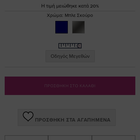
the
Τιμή
Η τιμή μειώθηκε κατά 20%
images
gallery
Χρώμα:
Μπλε Σκούρο
Οδηγός Μεγεθών
ΠΡΟΣΘΗΚΗ ΣΤΟ ΚΑΛΑΘΙ
ΠΡΟΣΘΉΚΗ ΣΤΑ ΑΓΑΠΗΜΈΝΑ