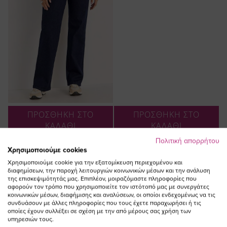
ΠΡΟΣΘΗΚΗ ΣΤΟ
ΠΡΟΣΘΗΚΗ ΣΤΟ
ΚΑΛΑΘΙ
ΚΑΛΑΘΙ
Πολιτική απορρήτου
Τζιν παντελόνι με μπάσκα σε
Λεπτό μπουφάν με μαρινιέρα σε
Χρησιμοποιούμε cookies
dark denim blue χρώμα
γκρι χρώμα plus size
Χρησιμοποιούμε cookie για την εξατομίκευση περιεχομένου και
Ειδική
Ειδική
90,00 €
81,00 €
99,00 €
79,20 €
διαφημίσεων, την παροχή λειτουργιών κοινωνικών μέσων και την ανάλυση
Τιμή
Τιμή
(-10%)
(-20%)
της επισκεψιμότητάς μας. Επιπλέον, μοιραζόμαστε πληροφορίες που
αφορούν τον τρόπο που χρησιμοποιείτε τον ιστότοπό μας με συνεργάτες
κοινωνικών μέσων, διαφήμισης και αναλύσεων, οι οποίοι ενδεχομένως να τις
συνδυάσουν με άλλες πληροφορίες που τους έχετε παραχωρήσει ή τις
οποίες έχουν συλλέξει σε σχέση με την από μέρους σας χρήση των
υπηρεσιών τους.