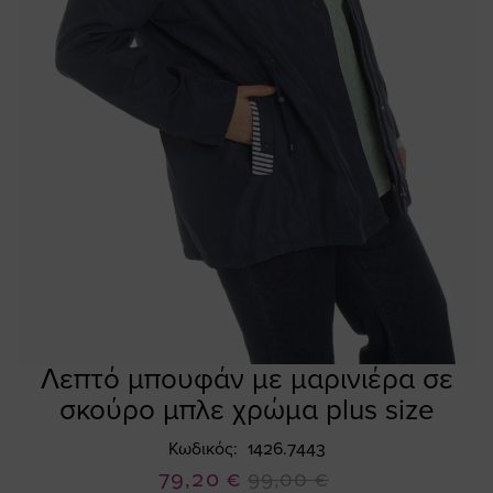
Λεπτό μπουφάν με μαρινιέρα σε
Skip
to
σκούρο μπλε χρώμα plus size
the
beginning
Κωδικός
1426.7443
of
Ειδική
79,20 €
99,00 €