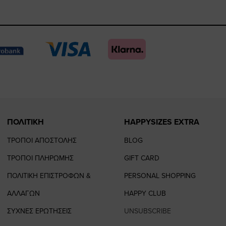
https://www.fac
https://www.
https://w
our
page
page
feature=
TikTok
page
page
ΠΟΛΙΤΙΚΗ
HAPPYSIZES EXTRA
ΤΡΟΠΟΙ ΑΠΟΣΤΟΛΗΣ
BLOG
ΤΡΟΠΟΙ ΠΛΗΡΩΜΗΣ
GIFT CARD
ΠΟΛΙΤΙΚΗ ΕΠΙΣΤΡΟΦΩΝ &
PERSONAL SHOPPING
ΑΛΛΑΓΩΝ
HAPPY CLUB
ΣΥΧΝΕΣ ΕΡΩΤΗΣΕΙΣ
UNSUBSCRIBE