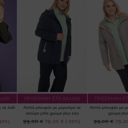
ΛΑΘΙ
ΠΡΟΣΘΗΚΗ ΣΤΟ ΚΑΛΑΘΙ
ΠΡΟΣΘΗΚΗ ΣΤ
 σε λαδί
Λεπτό μπουφάν με μαρινιέρα σε
Λεπτό μπουφάν με μα
σκούρο μπλε χρώμα plus size
χρώμα plus
Ειδική
Ειδική
-40%)
99,00 €
79,20 €
(-20%)
99,00 €
79,2
Τιμή
Τιμή