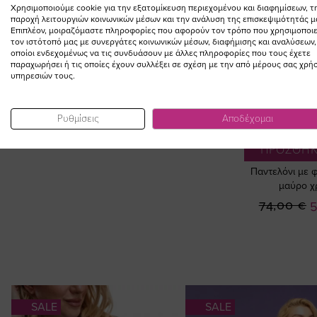
Χρησιμοποιούμε cookie για την εξατομίκευση περιεχομένου και διαφημίσεων, τ
παροχή λειτουργιών κοινωνικών μέσων και την ανάλυση της επισκεψιμότητάς μ
Επιπλέον, μοιραζόμαστε πληροφορίες που αφορούν τον τρόπο που χρησιμοποιε
ΣΥΜΠΛΗΡΩΣΤΕ ΤΟ
τον ιστότοπό μας με συνεργάτες κοινωνικών μέσων, διαφήμισης και αναλύσεων,
οποίοι ενδεχομένως να τις συνδυάσουν με άλλες πληροφορίες που τους έχετε
LOOK
παραχωρήσει ή τις οποίες έχουν συλλέξει σε σχέση με την από μέρους σας χρή
υπηρεσιών τους.
Ρυθμίσεις
Αποδέχομαι
ΠΡΟΣΘΗΚ
Παντελόνι με 
μαύρο χ
Ε
74,00 €
5
Τ
SALE
SALE