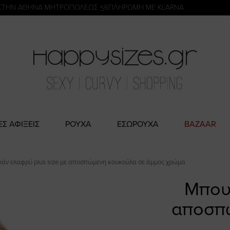
η
ΣΤΗΝ ΑΘΗΝΑ ΜΗΤΡΟΠΟΛΕΩΣ 56
ΠΛΗΡΩΜΗ ΜΕ KLARNA
ΕΣ ΑΦΙΞΕΙΣ
ΡΟΥΧΑ
ΕΣΩΡΟΥΧΑ
BAZAAR
ν ελαφρύ plus size με αποσπώμενη κουκούλα σε άμμος χρώμα
Μπου
αποσπώ