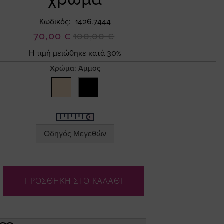
Κωδικός
1426.7444
Ειδική
70,00 €
100,00 €
Τιμή
Η τιμή μειώθηκε κατά 30%
Χρώμα:
Άμμος
Οδηγός Μεγεθών
ΠΡΟΣΘΗΚΗ ΣΤΟ ΚΑΛΑΘΙ