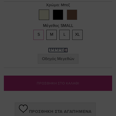
gallery
Χρώμα:
Μπεζ
Μέγεθος
SMALL
S
M
L
XL
Οδηγός Μεγεθών
ΠΡΟΣΘΗΚΗ ΣΤΟ ΚΑΛΑΘΙ
ΠΡΟΣΘΉΚΗ ΣΤΑ ΑΓΑΠΗΜΈΝΑ