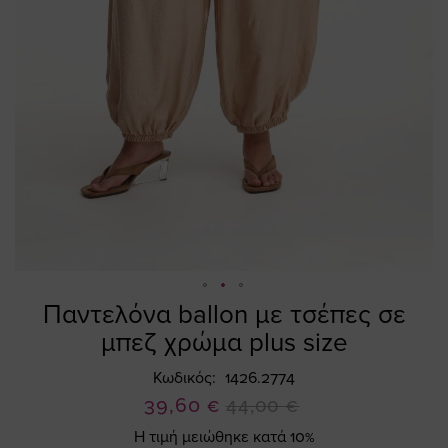
Παντελόνα ballon με τσέπες σε
Skip
to
μπεζ χρώμα plus size
the
beginning
Κωδικός
1426.2774
of
Ειδική
39,60 €
44,00 €
the
Τιμή
Η τιμή μειώθηκε κατά 10%
images