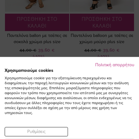
ΠΡΟΣΘΗΚΗ ΣΤΟ
ΠΡΟΣΘΗΚΗ ΣΤΟ
ΚΑΛΑΘΙ
ΚΑΛΑΘΙ
Παντελόνα ballon με τσέπες σε
Παντελόνα balloon με τσέπες σε
σοκολά χρώμα plus size
χρώμα μαύρο plus size
Ειδική
Ειδική
44,00 €
39,60 €
44,00 €
39,60 €
Τιμή
Τιμή
(-10%)
(-10%)
Πολιτική απορρήτου
Χρησιμοποιούμε cookies
Χρησιμοποιούμε cookie για την εξατομίκευση περιεχομένου και
διαφημίσεων, την παροχή λειτουργιών κοινωνικών μέσων και την ανάλυση
της επισκεψιμότητάς μας. Επιπλέον, μοιραζόμαστε πληροφορίες που
αφορούν τον τρόπο που χρησιμοποιείτε τον ιστότοπό μας με συνεργάτες
κοινωνικών μέσων, διαφήμισης και αναλύσεων, οι οποίοι ενδεχομένως να τις
συνδυάσουν με άλλες πληροφορίες που τους έχετε παραχωρήσει ή τις
οποίες έχουν συλλέξει σε σχέση με την από μέρους σας χρήση των
υπηρεσιών τους.
Ρυθμίσεις