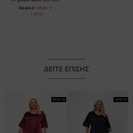
Ειδική
69,90 €
48,90 €
Τιμή
(-30%)
ΔΕΙΤΕ ΕΠΙΣΗΣ
NEW IN
NEW IN