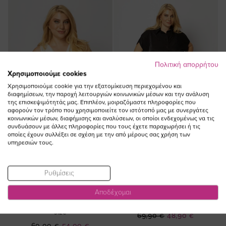
Πολιτική απορρήτου
Χρησιμοποιούμε cookies
Χρησιμοποιούμε cookie για την εξατομίκευση περιεχομένου και
διαφημίσεων, την παροχή λειτουργιών κοινωνικών μέσων και την ανάλυση
της επισκεψιμότητάς μας. Επιπλέον, μοιραζόμαστε πληροφορίες που
αφορούν τον τρόπο που χρησιμοποιείτε τον ιστότοπό μας με συνεργάτες
κοινωνικών μέσων, διαφήμισης και αναλύσεων, οι οποίοι ενδεχομένως να τις
συνδυάσουν με άλλες πληροφορίες που τους έχετε παραχωρήσει ή τις
οποίες έχουν συλλέξει σε σχέση με την από μέρους σας χρήση των
υπηρεσιών τους.
ΠΡΟΣΘΗΚΗ ΣΤΟ
ΠΡΟΣΘΗΚΗ ΣΤΟ
Ρυθμίσεις
ΚΑΛΑΘΙ
ΚΑΛΑΘΙ
Μπλούζα αμάνικη drape με
Πουκάμισο με σούρα τελείωμα
Αποδέχομαι
snake print σε εκροή χρώμα plus
σε χρώμα μαύρο plus size
size
Ειδική
69,90 €
48,90 €
Ειδική
60,00 €
54,00 €