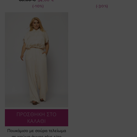
Τιμή
Τιμή
(-10%)
(-30%)
ΠΡΟΣΘΗΚΗ ΣΤΟ
ΚΑΛΑΘΙ
Πουκάμισο με σούρα τελείωμα
σε χρώμα άμμος plus size