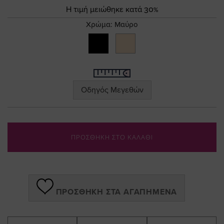
the
Τιμή
Η τιμή μειώθηκε κατά 30%
images
gallery
Χρώμα:
Μαύρο
Οδηγός Μεγεθών
ΠΡΟΣΘΗΚΗ ΣΤΟ ΚΑΛΑΘΙ
ΠΡΟΣΘΉΚΗ ΣΤΑ ΑΓΑΠΗΜΈΝΑ