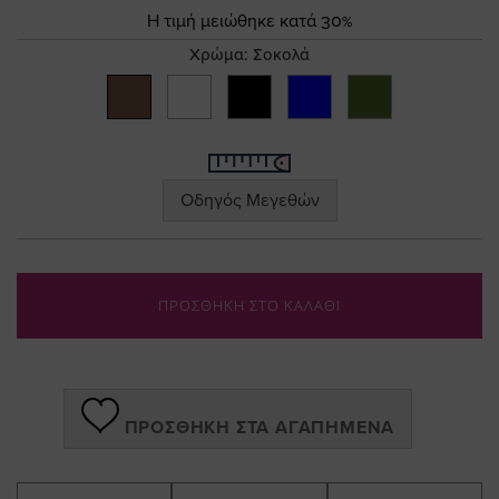
the
Τιμή
Η τιμή μειώθηκε κατά 30%
images
gallery
Χρώμα:
Σοκολά
Οδηγός Μεγεθών
ΠΡΟΣΘΗΚΗ ΣΤΟ ΚΑΛΑΘΙ
ΠΡΟΣΘΉΚΗ ΣΤΑ ΑΓΑΠΗΜΈΝΑ