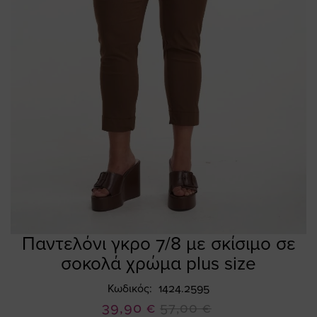
Παντελόνι γκρο 7/8 με σκίσιμο σε
Skip
to
σοκολά χρώμα plus size
the
beginning
Κωδικός
1424.2595
of
Ειδική
39,90 €
57,00 €