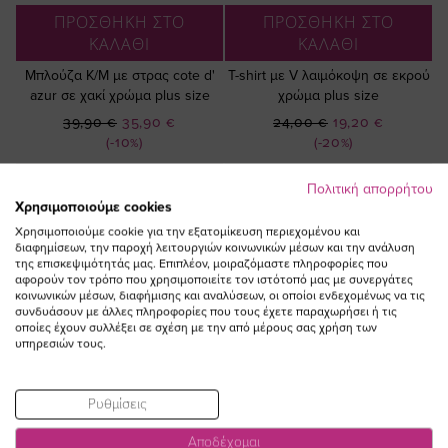
ΠΡΟΣΘΗΚΗ ΣΤΟ
ΠΡΟΣΘΗΚΗ ΣΤΟ
ΚΑΛΑΘΙ
ΚΑΛΑΘΙ
Μπλούζα Κ/Μ με στρας cote d'
T-shirt με V λαιμόκοψη σε εκρού
azur σε χακί χρώμα plus size
χρώμα plus size
Ειδική
Ειδική
39,90 €
35,90 €
24,00 €
19,20 €
Τιμή
Τιμή
(-10%)
(-20%)
Πολιτική απορρήτου
Χρησιμοποιούμε cookies
Χρησιμοποιούμε cookie για την εξατομίκευση περιεχομένου και
διαφημίσεων, την παροχή λειτουργιών κοινωνικών μέσων και την ανάλυση
της επισκεψιμότητάς μας. Επιπλέον, μοιραζόμαστε πληροφορίες που
αφορούν τον τρόπο που χρησιμοποιείτε τον ιστότοπό μας με συνεργάτες
κοινωνικών μέσων, διαφήμισης και αναλύσεων, οι οποίοι ενδεχομένως να τις
συνδυάσουν με άλλες πληροφορίες που τους έχετε παραχωρήσει ή τις
οποίες έχουν συλλέξει σε σχέση με την από μέρους σας χρήση των
υπηρεσιών τους.
Ρυθμίσεις
Αποδέχομαι