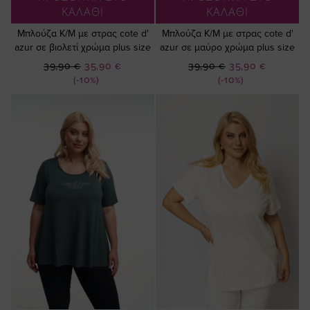
ΚΑΛΑΘΙ
ΚΑΛΑΘΙ
Μπλούζα Κ/Μ με στρας cote d'
Μπλούζα Κ/Μ με στρας cote d'
azur σε βιολετί χρώμα plus size
azur σε μαύρο χρώμα plus size
Ειδική
Ειδική
39,90 €
35,90 €
39,90 €
35,90 €
Τιμή
Τιμή
(-10%)
(-10%)