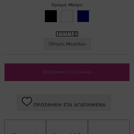
the
Χρώμα:
Μαύρο
images
gallery
Οδηγός Μεγεθών
ΠΡΟΣΘΗΚΗ ΣΤΟ ΚΑΛΑΘΙ
ΠΡΟΣΘΉΚΗ ΣΤΑ ΑΓΑΠΗΜΈΝΑ