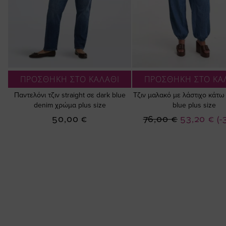
ΠΡΟΣΘΗΚΗ ΣΤΟ ΚΑΛΑΘΙ
ΠΡΟΣΘΗΚΗ ΣΤΟ ΚΑ
Παντελόνι τζιν straight σε dark blue
Τζιν μαλακό με λάστιχο κάτω
denim χρώμα plus size
blue plus size
Ειδική
50,00 €
76,00 €
53,20 €
(-
Τιμή