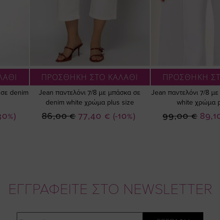
ΛΑΘΙ
ΠΡΟΣΘΗΚΗ ΣΤΟ ΚΑΛΑΘΙ
ΠΡΟΣΘΗΚΗ ΣΤ
 σε denim
Jean παντελόνι 7/8 με μπάσκα σε
Jean παντελόνι 7/8 με
denim white χρώμα plus size
white χρώμα p
Ειδική
Ειδικ
30%)
86,00 €
77,40 €
(-10%)
99,00 €
89,1
Τιμή
Τιμή
ΕΓΓΡΑΦΕΙΤΕ ΣΤΟ NEWSLETTER
Email