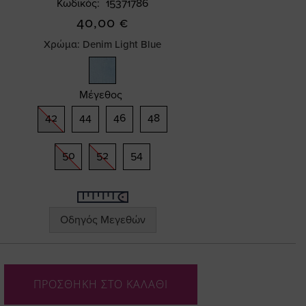
Κωδικός
15371786
40,00 €
Χρώμα:
Denim Light Blue
Μέγεθος
42
44
46
48
50
52
54
Οδηγός Μεγεθών
ΠΡΟΣΘΗΚΗ ΣΤΟ ΚΑΛΑΘΙ