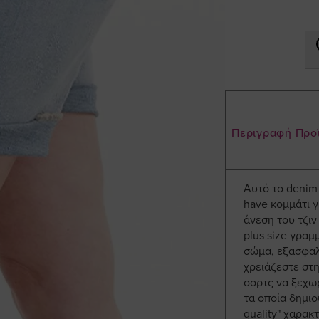
Περιγραφή Προ
Αυτό το denim 
have κομμάτι γ
άνεση του τζιν
plus size γραμ
σώμα, εξασφαλ
χρειάζεστε στη
σορτς να ξεχωρ
τα οποία δημιο
quality" χαρακ