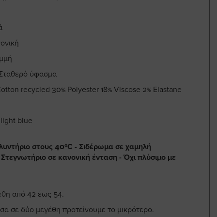
ά
ονική
αμμή
 Σταθερό ύφασμα
tton recycled 30% Polyester 18% Viscose 2% Elastane
ight blue
λυντήριο στους 40ºC - Σιδέρωμα σε χαμηλή
 Στεγνωτήριο σε κανονική ένταση - Όχι πλύσιμο με
έθη από 42 έως 54.
σα σε δύο μεγέθη προτείνουμε το μικρότερο.