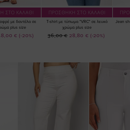
Η ΣΤΟ ΚΑΛΑΘΙ
ΠΡΟΣΘΗΚΗ ΣΤΟ ΚΑΛΑΘΙ
ΠΡΟ
οφρέ με δαντέλα σε
T-shirt με τύπωμα "VRC" σε λευκό
Jean sh
ρώμα plus size
χρώμα plus size
ιδική
Ειδική
48,00 €
(-20%)
36,00 €
28,80 €
(-20%)
ιμή
Τιμή