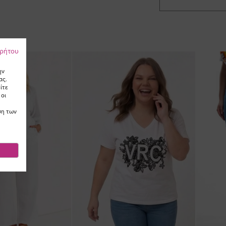
ρρήτου
ην
ας.
ίτε
 οι
ση των