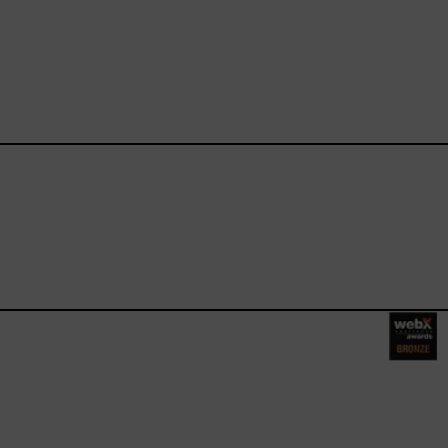
ebook.com/happysizes/
instagram.com/happysizes
ww.youtube.com/user/Hap
mhee