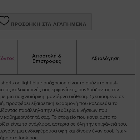
ΠΡΟΣΘΉΚΗ ΣΤΑ ΑΓΑΠΗΜΈΝΑ
Αποστολή &
ϊόντος
Αξιολόγηση
Επιστροφές
shorts σε light blue απόχρωση είναι το απόλυτο must-
ια τις καλοκαιρινές σας εμφανίσεις, συνδυάζοντας την
 με μια παιχνιδιάρικη, μοντέρνα διάθεση. Σχεδιασμένο σε
μή, προσφέρει εξαιρετική εφαρμογή που κολακεύει το
ίζοντας παράλληλα την ελευθερία κινήσεων που
ν καθημερινότητά σας. Το στοιχείο που κάνει αυτό το
ίζει είναι τα ανάγλυφα αστέρια σε όλη την επιφάνειά του,
υργούν μια ενδιαφέρουσα υφή και δίνουν έναν cool, "star-
τήρα στο look σας.