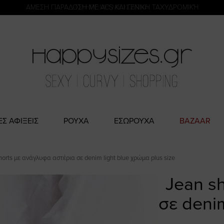
η
ΑΜΕΣΗ ΠΑΡΑΔΟΣΗ ΜΕ ACS ΚΑΙ ΓΕΝΙΚΗ ΤΑΧΥΔΡΟΜΙΚΉ
ΕΣ ΑΦΙΞΕΙΣ
ΡΟΥΧΑ
ΕΣΩΡΟΥΧΑ
BAZAAR
horts με ανάγλυφα αστέρια σε denim light blue χρώμα plus size
Jean s
σε denim