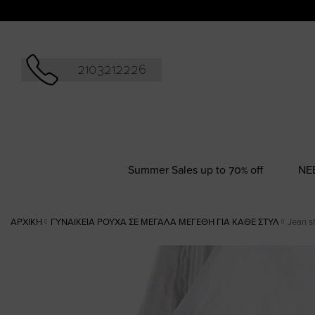
Αναζήτησ
2103212226
Summer Sales up to 70% off
NΕ
ΑΡΧΙΚΉ
ΓΥΝΑΙΚΕΊΑ ΡΟΎΧΑ ΣΕ ΜΕΓΆΛΑ ΜΕΓΈΘΗ ΓΙΑ ΚΆΘΕ ΣΤΥΛ
Jean s
Skip
to
the
end
of