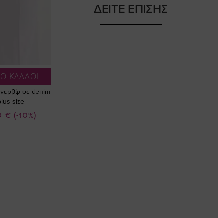
ΔΕΙΤΕ ΕΠΙΣΗΣ
Ο ΚΑΛΑΘΙ
 νερβίρ σε denim
lus size
ή
0 €
(-10%)