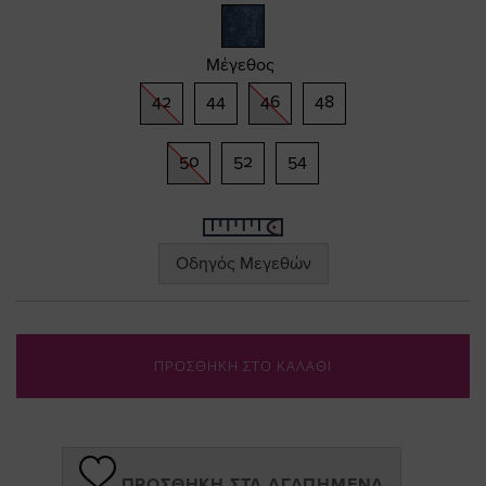
gallery
Μέγεθος
42
44
46
48
50
52
54
Οδηγός Μεγεθών
ΠΡΟΣΘΗΚΗ ΣΤΟ ΚΑΛΑΘΙ
ΠΡΟΣΘΉΚΗ ΣΤΑ ΑΓΑΠΗΜΈΝΑ