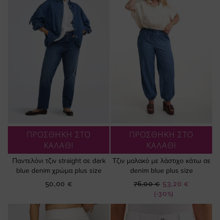
ΠΡΟΣΘΗΚΗ ΣΤΟ
ΠΡΟΣΘΗΚΗ ΣΤΟ
ΚΑΛΑΘΙ
ΚΑΛΑΘΙ
Παντελόνι τζιν straight σε dark
Τζιν μαλακό με λάστιχο κάτω σε
blue denim χρώμα plus size
denim blue plus size
Ειδική
50,00 €
76,00 €
53,20 €
Τιμή
(-30%)