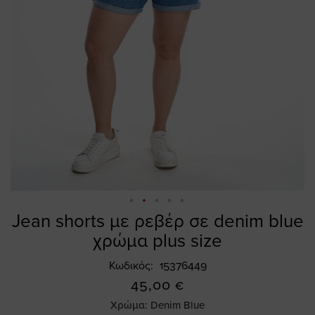
Jean shorts με ρεβέρ σε denim blue
Skip
to
χρώμα plus size
the
beginning
Κωδικός
15376449
of
45,00 €
the
Χρώμα:
Denim Blue
images