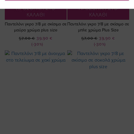
ΠΡΟΣΘΗΚΗ ΣΤΟ
ΠΡΟΣΘΗΚΗ ΣΤΟ
ΚΑΛΑΘΙ
ΚΑΛΑΘΙ
Παντελόνι γκρο 7/8 με σκίσιμο σε
Παντελόνι γκρο 7/8 με σκίσιμο σε
μαύρο χρώμα plus size
μπλε χρώμα Plus Size
Ειδική
Ειδική
57,00 €
39,90 €
57,00 €
39,90 €
Τιμή
Τιμή
(-30%)
(-30%)