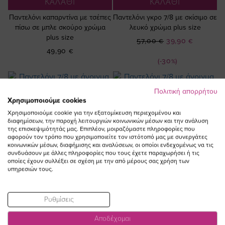
ΚΑΛΑΘΙ
ΚΑΛΑΘΙ
Παντελόνι καπαρντίνα με τσέπες
Παντελόνι γκρο 7/8 με σκίσιμο σε
πίσω σε μπλε σκούρο χρώμα
λευκό χρώμα plus size
plus size
Ειδική
57,00 €
39,90 €
Τιμή
49,90 €
(-30%)
Πολιτική απορρήτου
Χρησιμοποιούμε cookies
Χρησιμοποιούμε cookie για την εξατομίκευση περιεχομένου και
διαφημίσεων, την παροχή λειτουργιών κοινωνικών μέσων και την ανάλυση
της επισκεψιμότητάς μας. Επιπλέον, μοιραζόμαστε πληροφορίες που
αφορούν τον τρόπο που χρησιμοποιείτε τον ιστότοπό μας με συνεργάτες
κοινωνικών μέσων, διαφήμισης και αναλύσεων, οι οποίοι ενδεχομένως να τις
συνδυάσουν με άλλες πληροφορίες που τους έχετε παραχωρήσει ή τις
οποίες έχουν συλλέξει σε σχέση με την από μέρους σας χρήση των
υπηρεσιών τους.
Ρυθμίσεις
Αποδέχομαι