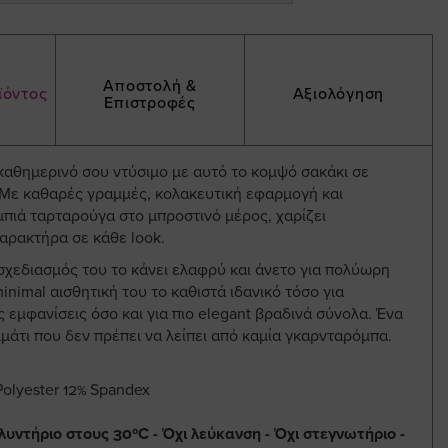
Αποστολή &
ϊόντος
Αξιολόγηση
Επιστροφές
καθημερινό σου ντύσιμο με αυτό το κομψό σακάκι σε
Με καθαρές γραμμές, κολακευτική εφαρμογή και
μπιά ταρταρούγα στο μπροστινό μέρος, χαρίζει
χαρακτήρα σε κάθε look.
χεδιασμός του το κάνει ελαφρύ και άνετο για πολύωρη
inimal αισθητική του το καθιστά ιδανικό τόσο για
 εμφανίσεις όσο και για πιο elegant βραδινά σύνολα. Ένα
μάτι που δεν πρέπει να λείπει από καμία γκαρνταρόμπα.
olyester 12% Spandex
λυντήριο στους 30ºC - Όχι λεύκανση - Όχι στεγνωτήριο -