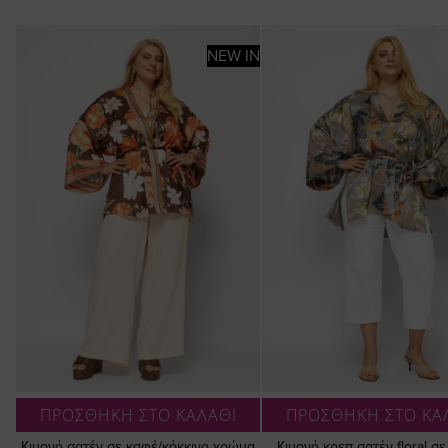
NEW IN
ΠΡΟΣΘΗΚΗ ΣΤΟ ΚΑΛΑΘΙ
ΠΡΟΣΘΗΚΗ ΣΤΟ ΚΑ
Κιμονό σατέν σε καφέ/κόκκινο χρώμα
Κιμονό κρεπ σατέν floral σ