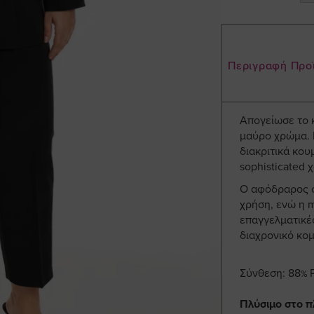
Περιγραφή Προ
Απογείωσε το 
μαύρο χρώμα. 
διακριτικά κου
sophisticated 
Ο αφόδραρος σ
χρήση, ενώ η m
επαγγελματικές
διαχρονικό κομ
Σύνθεση: 88% P
Πλύσιμο στο π