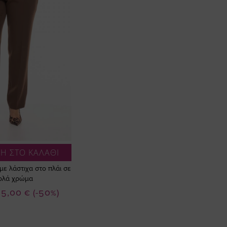
Η ΣΤΟ ΚΑΛΑΘΙ
με λάστιχα στο πλάι σε
ολά χρώμα
ιδική
25,00 €
(-50%)
ιμή