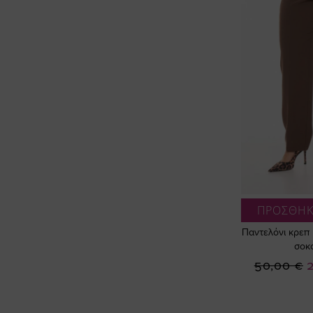
ΠΡΟΣΘΗΚ
Παντελόνι κρεπ 
σοκ
Ε
50,00 €
Τ