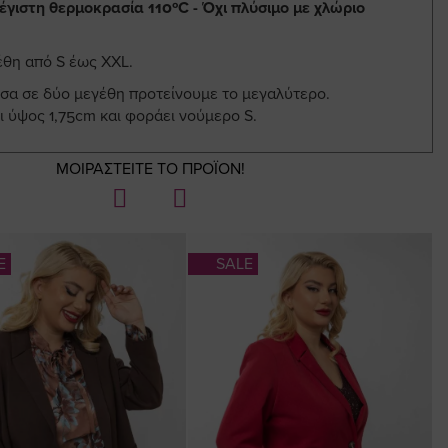
έγιστη θερμοκρασία 110ºC - Όχι πλύσιμο με χλώριο
έθη από S έως ΧΧL.
εσα σε δύο μεγέθη προτείνουμε το μεγαλύτερο.
ι ύψος 1,75cm και φοράει νούμερο S.
ΜΟΙΡΑΣΤΕΙΤΕ ΤΟ ΠΡΟΪΟΝ!
E
SALE