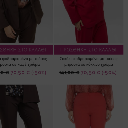
ΣΘΗΚΗ ΣΤΟ ΚΑΛΑΘΙ
ΠΡΟΣΘΗΚΗ ΣΤΟ ΚΑΛΑΘΙ
ι φοδραρισμένο με τσέπες
Σακάκι φοδραρισμένο με τσέπες
ροστά σε καφέ χρώμα
μπροστά σε κόκκινο χρώμα
Ειδική
Ειδική
00 €
70,50 €
(-50%)
141,00 €
70,50 €
(-50%)
Τιμή
Τιμή