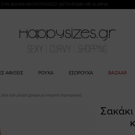
η
ΣΤΗΝ ΑΘΗΝΑ ΜΗΤΡΟΠΟΛΕΩΣ 56
ΠΛΗΡΩΜΗ ΜΕ KLARNA
ΕΣ ΑΦΙΞΕΙΣ
ΡΟΥΧΑ
ΕΣΩΡΟΥΧΑ
BAZAAR
 plus size μαύρο χρώμα με κουμπιά ταρταρούγα
Σακάκι