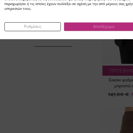
παραχωρήσει ή τις οποίες έχουν συλλέξει σε σχέση με την από μέρους σας χρή
υπηρεσιών τους.
ΣΥΜΠΛΗΡΩΣΤΕ ΤΟ
Ρυθμίσεις
Αποδέχομαι
LOOK
ΠΡΟΣΘΗΚ
Σακάκι φοδρ
μπροστά 
Ε
141,00 €
Τ