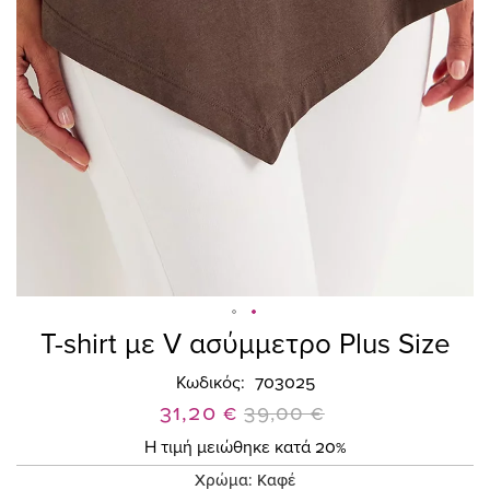
T-shirt με V ασύμμετρο Plus Size
Skip
to
Κωδικός
703025
the
Ειδική
31,20 €
beginning
39,00 €
of
Τιμή
Η τιμή μειώθηκε κατά 20%
the
Χρώμα:
Καφέ
images