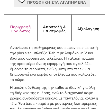
ΠΡΟΣΘΉΚΗ ΣΤΑ ΑΓΑΠΗΜΈΝΑ
Περιγραφή
Αποστολή &
Αξιολόγηση
Προϊόντος
Επιστροφές
Ανανέωσε τις καθημερινές σου εμφανίσεις με αυτή
την plus size μπλούζα T-shirt με λαιμόκοψη V και
ιδιαίτερο ασύμμετρο τελείωμα. Η χαλαρή γραμμή
της προσφέρει άνετη εφαρμογή που αγκαλιάζει
όμορφα τη σιλουέτα, ενώ η μύτη στο τελείωμα
δημιουργεί ένα κομψό αποτέλεσμα που κολακεύει
το σώμα.
Η απαλή σύνθεσή της την καθιστά ιδανική για όλη
τη διάρκεια της ημέρας, ενώ το διαχρονικό καφέ
χρώμα συνδυάζεται εύκολα με παντελόνια, κολάν ή
τζιν. Ένα basic κομμάτι με μοντέρνες λεπτομέρειες
που δεν πρέπει να λείπει από καμία γκαρνταρόμπα.