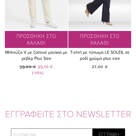
ΠΡΟΣΘΗΚΗ ΣΤΟ
ΠΡΟΣΘΗΚΗ ΣΤΟ
ΚΑΛΑΘΙ
ΚΑΛΑΘΙ
Μπλούζα V με ζαπονέ μανίκια με
T-shirt με τύπωμα LE SOLEIL σε
ρεβέρ Plus Size
ροδί χρώμα plus size
Ειδική
39,00 €
35,10 €
27,00 €
Τιμή
(-10%)
ΕΓΓΡΑΦΕΙΤΕ ΣΤΟ NEWSLETTER
Email
ΕΓΓΡΑΦΗ