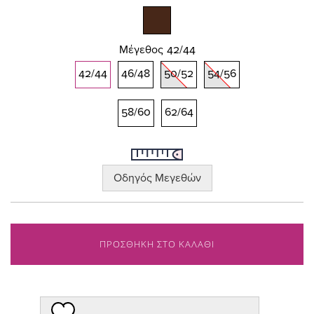
gallery
Μέγεθος
42/44
42/44
46/48
50/52
54/56
58/60
62/64
Οδηγός Μεγεθών
ΠΡΟΣΘΗΚΗ ΣΤΟ ΚΑΛΑΘΙ