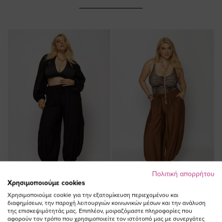
Πολιτική απορρήτου
Χρησιμοποιούμε cookies
ΠΡΟΣΘΗΚΗ ΣΤΟ
ΠΡΟΣΘΗΚΗ ΣΤΟ
Χρησιμοποιούμε cookie για την εξατομίκευση περιεχομένου και
διαφημίσεων, την παροχή λειτουργιών κοινωνικών μέσων και την ανάλυση
ΚΑΛΑΘΙ
ΚΑΛΑΘΙ
της επισκεψιμότητάς μας. Επιπλέον, μοιραζόμαστε πληροφορίες που
αφορούν τον τρόπο που χρησιμοποιείτε τον ιστότοπό μας με συνεργάτες
Παντελόνα balloon με τσέπες σε
Παντελόνα ballon με τσέπες σε