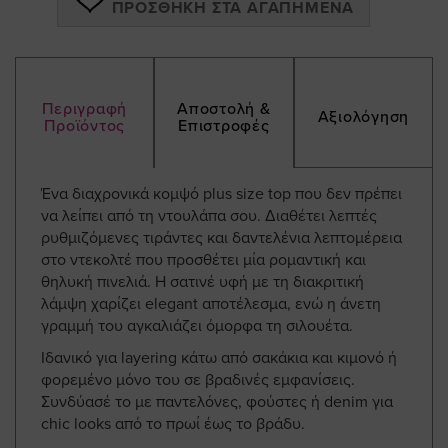
ΠΡΟΣΘΉΚΗ ΣΤΑ ΑΓΑΠΗΜΈΝΑ
Περιγραφή
Αποστολή &
Αξιολόγηση
Προϊόντος
Επιστροφές
Ένα διαχρονικά κομψό plus size top που δεν πρέπει
να λείπει από τη ντουλάπα σου. Διαθέτει λεπτές
ρυθμιζόμενες τιράντες και δαντελένια λεπτομέρεια
στο ντεκολτέ που προσθέτει μία ρομαντική και
θηλυκή πινελιά. Η σατινέ υφή με τη διακριτική
λάμψη χαρίζει elegant αποτέλεσμα, ενώ η άνετη
γραμμή του αγκαλιάζει όμορφα τη σιλουέτα.
Ιδανικό για layering κάτω από σακάκια και κιμονό ή
φορεμένο μόνο του σε βραδινές εμφανίσεις.
Συνδύασέ το με παντελόνες, φούστες ή denim για
chic looks από το πρωί έως το βράδυ.