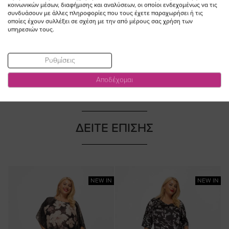
κοινωνικών μέσων, διαφήμισης και αναλύσεων, οι οποίοι ενδεχομένως να τις
χρώμα μαύρο plus size
σοκολά χρώμα plus size
συνδυάσουν με άλλες πληροφορίες που τους έχετε παραχωρήσει ή τις
Ειδική
Ειδική
οποίες έχουν συλλέξει σε σχέση με την από μέρους σας χρήση των
44,00 €
39,60 €
44,00 €
39,60 €
υπηρεσιών τους.
Τιμή
Τιμή
(-10%)
(-10%)
Ρυθμίσεις
Αποδέχομαι
ΔΕΙΤΕ ΕΠΙΣΗΣ
NEW IN
NEW IN