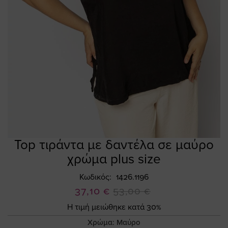
Top τιράντα με δαντέλα σε μαύρο
Skip
to
χρώμα plus size
the
beginning
Κωδικός
1426.1196
of
Ειδική
37,10 €
53,00 €
the
Τιμή
Η τιμή μειώθηκε κατά 30%
images
gallery
Χρώμα:
Μαύρο