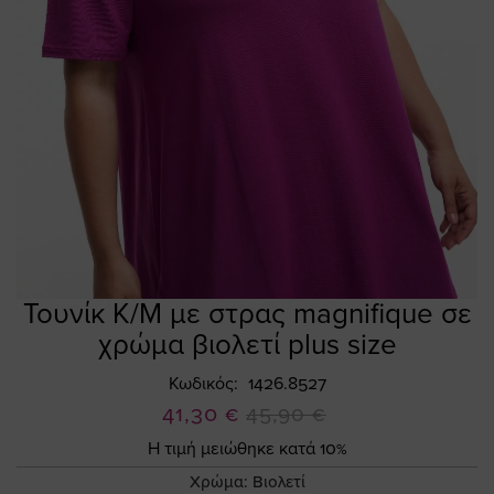
Τουνίκ Κ/Μ με στρας magnifique σε
Skip
to
χρώμα βιολετί plus size
the
beginning
Κωδικός
1426.8527
of
Ειδική
41,30 €
45,90 €
the
Τιμή
Η τιμή μειώθηκε κατά 10%
images
gallery
Χρώμα:
Βιολετί