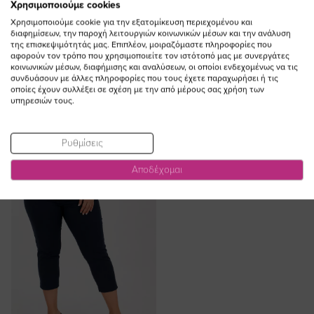
Χρησιμοποιούμε cookies
Χρησιμοποιούμε cookie για την εξατομίκευση περιεχομένου και
διαφημίσεων, την παροχή λειτουργιών κοινωνικών μέσων και την ανάλυση
της επισκεψιμότητάς μας. Επιπλέον, μοιραζόμαστε πληροφορίες που
ΠΡΟΣΘΗΚΗ ΣΤΟ
ΠΡΟΣΘΗΚΗ ΣΤΟ
αφορούν τον τρόπο που χρησιμοποιείτε τον ιστότοπό μας με συνεργάτες
ΚΑΛΑΘΙ
ΚΑΛΑΘΙ
κοινωνικών μέσων, διαφήμισης και αναλύσεων, οι οποίοι ενδεχομένως να τις
συνδυάσουν με άλλες πληροφορίες που τους έχετε παραχωρήσει ή τις
Παντελόνα ballon με τσέπες σε
Παντελόνι γκρο κάπρι σε μαύρο
οποίες έχουν συλλέξει σε σχέση με την από μέρους σας χρήση των
μπεζ χρώμα plus size
χρώμα plus size
υπηρεσιών τους.
Ειδική
44,00 €
39,60 €
43,00 €
Τιμή
(-10%)
Ρυθμίσεις
Αποδέχομαι