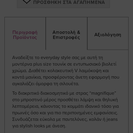
ΠΡΟΣΘΉΚΗ ΣΤΑ ΑΓΑΠΗΜΈΝΑ
Περιγραφή
Αποστολή &
Αξιολόγηση
Προϊόντος
Επιστροφές
Αναδείξτε το everyday style σας με αυτή τη
μοντέρνα plus size τουνίκ σε εντυπωσιακό βιολετί
χρώμα. Διαθέτει κολακευτική V λαιμόκοψη και
κοντά μανίκια, προσφέροντας άνετη εφαρμογή που
αγκαλιάζει όμορφα τη σιλουέτα.
Το διακριτικό διακοσμητικό με στρας “magnifique”
στο μπροστινό μέρος προσθέτει λάμψη και θηλυκή
λεπτομέρεια, κάνοντας το κομμάτι ιδανικό τόσο για
πρωινές όσο και για πιο περιποιημένες εμφανίσεις.
Συνδυάζεται εύκολα με παντελόνες, κολάν ή jeans
για stylish looks με άνεση.