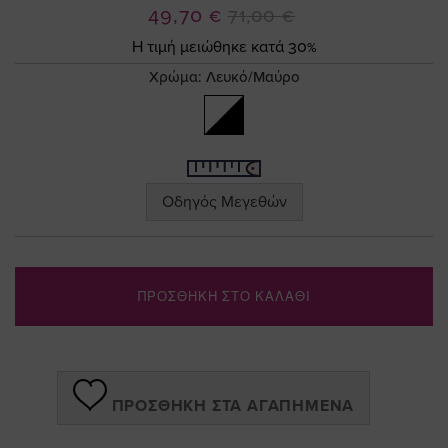
the
Ειδική
49,70 €
71,00 €
images
Τιμή
gallery
Η τιμή μειώθηκε κατά 30%
Χρώμα:
Λευκό/Μαύρο
Οδηγός Μεγεθών
ΠΡΟΣΘΗΚΗ ΣΤΟ ΚΑΛΑΘΙ
ΠΡΟΣΘΉΚΗ ΣΤΑ ΑΓΑΠΗΜΈΝΑ