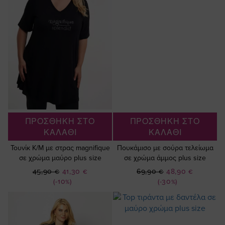
ΠΡΟΣΘΗΚΗ ΣΤΟ
ΠΡΟΣΘΗΚΗ ΣΤΟ
ΚΑΛΑΘΙ
ΚΑΛΑΘΙ
Τουνίκ Κ/Μ με στρας magnifique
Πουκάμισο με σούρα τελείωμα
σε χρώμα μαύρο plus size
σε χρώμα άμμος plus size
Ειδική
Ειδική
45,90 €
41,30 €
69,90 €
48,90 €
Τιμή
Τιμή
(-10%)
(-30%)