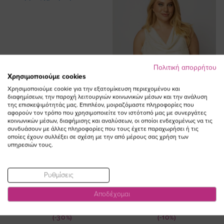
Πολιτική απορρήτου
Χρησιμοποιούμε cookies
Χρησιμοποιούμε cookie για την εξατομίκευση περιεχομένου και
διαφημίσεων, την παροχή λειτουργιών κοινωνικών μέσων και την ανάλυση
της επισκεψιμότητάς μας. Επιπλέον, μοιραζόμαστε πληροφορίες που
αφορούν τον τρόπο που χρησιμοποιείτε τον ιστότοπό μας με συνεργάτες
κοινωνικών μέσων, διαφήμισης και αναλύσεων, οι οποίοι ενδεχομένως να τις
συνδυάσουν με άλλες πληροφορίες που τους έχετε παραχωρήσει ή τις
οποίες έχουν συλλέξει σε σχέση με την από μέρους σας χρήση των
υπηρεσιών τους.
ΠΡΟΣΘΗΚΗ ΣΤΟ
ΠΡΟΣΘΗΚΗ ΣΤΟ
ΚΑΛΑΘΙ
ΚΑΛΑΘΙ
Top τιράντα με δαντέλα σε
Μπλούζα αμάνικη drape με
Ρυθμίσεις
άμμος χρώμα plus size
snake print σε εκροή χρώμα plus
size
Αποδέχομαι
Ειδική
53,00 €
37,10 €
Ειδική
Τιμή
60,00 €
54,00 €
Τιμή
(-30%)
(-10%)