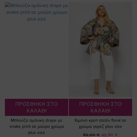
ΠΡΟΣΘΗΚΗ ΣΤΟ
ΠΡΟΣΘΗΚΗ ΣΤΟ
ΚΑΛΑΘΙ
ΚΑΛΑΘΙ
Μπλούζα αμάνικη drape με
Κιμονό κρεπ σατέν floral σε
snake print σε μαύρο χρώμα
χρώμα γκρεζ plus size
plus size
Ειδική
62,00 €
49,60 €