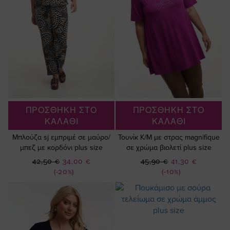
ΠΡΟΣΘΗΚΗ ΣΤΟ
ΠΡΟΣΘΗΚΗ ΣΤΟ
ΚΑΛΑΘΙ
ΚΑΛΑΘΙ
Μπλούζα sj εμπριμέ σε μαύρο/
Τουνίκ Κ/Μ με στρας magnifique
μπεζ με κορδόνι plus size
σε χρώμα βιολετί plus size
Ειδική
Ειδική
42,50 €
34,00 €
45,90 €
41,30 €
Τιμή
Τιμή
(-20%)
(-10%)