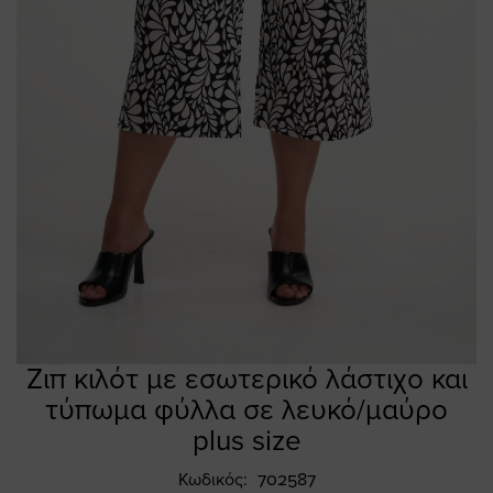
Ζιπ κιλότ με εσωτερικό λάστιχο και
Skip
to
τύπωμα φύλλα σε λευκό/μαύρο
the
plus size
beginning
of
Κωδικός
702587