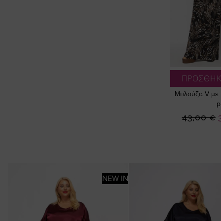
ΠΡΟΣΘΗΚ
Μπλούζα V με 
p
43,00 €
NEW IN