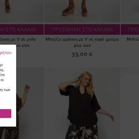
Η ΣΤΟ ΚΑΛΑΘΙ
ΠΡΟΣΘΗΚΗ ΣΤΟ ΚΑΛΑΘΙ
ΠΡΟ
νικη με V σε μπλε
Μπούζα αμάνικη με V σε καφέ χρώμα
Μπλού
ρώμα plus size
plus size
ρρήτου
3,00 €
33,00 €
ην
ας.
ίτε
 οι
ση των