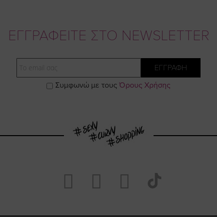
ΕΓΓΡΑΦΕΙΤΕ ΣΤΟ NEWSLETTER
Email
ΕΓΓΡΑΦΗ
Συμφωνώ με τους
Όρους Χρήσης
Visit
Visit
Visit
Visit
https://www.fac
https://www.
https://w
our