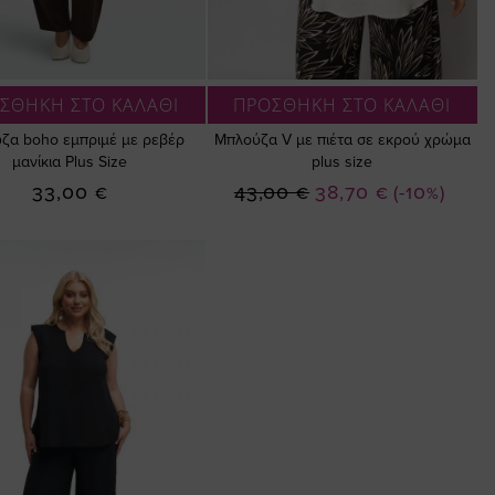
ΣΘΗΚΗ ΣΤΟ ΚΑΛΑΘΙ
ΠΡΟΣΘΗΚΗ ΣΤΟ ΚΑΛΑΘΙ
ζα boho εμπριμέ με ρεβέρ
Μπλούζα V με πιέτα σε εκρού χρώμα
μανίκια Plus Size
plus size
Ειδική
33,00 €
43,00 €
38,70 €
(-10%)
Τιμή