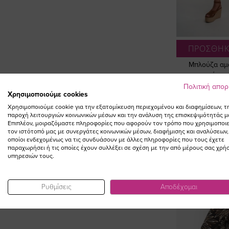
ΠΡΟΣΘΗΚ
Μπλούζα αμά
σκούρο χ
Πολιτική απο
3
ΣΥΜΠΛΗΡΩΣΤΕ ΤΟ
Χρησιμοποιούμε cookies
Χρησιμοποιούμε cookie για την εξατομίκευση περιεχομένου και διαφημίσεων, τ
LOOK
παροχή λειτουργιών κοινωνικών μέσων και την ανάλυση της επισκεψιμότητάς μ
Επιπλέον, μοιραζόμαστε πληροφορίες που αφορούν τον τρόπο που χρησιμοποιε
τον ιστότοπό μας με συνεργάτες κοινωνικών μέσων, διαφήμισης και αναλύσεων,
οποίοι ενδεχομένως να τις συνδυάσουν με άλλες πληροφορίες που τους έχετε
παραχωρήσει ή τις οποίες έχουν συλλέξει σε σχέση με την από μέρους σας χρή
υπηρεσιών τους.
Ρυθμίσεις
Αποδέχομαι