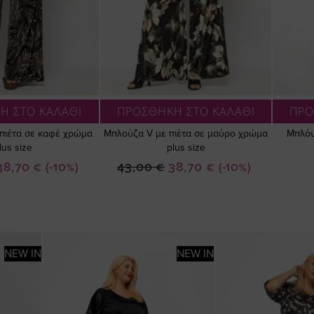
Η ΣΤΟ ΚΑΛΑΘΙ
ΠΡΟΣΘΗΚΗ ΣΤΟ ΚΑΛΑΘΙ
ΠΡΟ
πιέτα σε καφέ χρώμα
Μπλούζα V με πιέτα σε μαύρο χρώμα
Μπλόυ
lus size
plus size
Ειδική
Ειδική
38,70 €
(-10%)
43,00 €
38,70 €
(-10%)
Τιμή
Τιμή
NEW IN
NEW IN