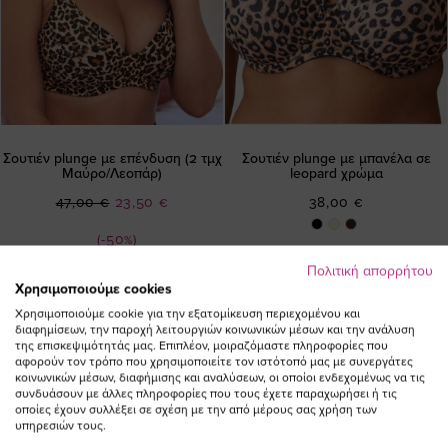
Σουτιέν plunge με επένδυση (2 τμχ
Σουτιέν plunge με μπανέλα σε
Μαύρο/Λεοπάρ)
leopard χρώμα
Ειδική
47,00 €
23,50 €
38,00 €
Τιμή
(-50%)
Πολιτική απορρήτου
Χρησιμοποιούμε cookies
Χρησιμοποιούμε cookie για την εξατομίκευση περιεχομένου και
διαφημίσεων, την παροχή λειτουργιών κοινωνικών μέσων και την ανάλυση
της επισκεψιμότητάς μας. Επιπλέον, μοιραζόμαστε πληροφορίες που
αφορούν τον τρόπο που χρησιμοποιείτε τον ιστότοπό μας με συνεργάτες
κοινωνικών μέσων, διαφήμισης και αναλύσεων, οι οποίοι ενδεχομένως να τις
ΕΓΓΡΑΦΕΙΤΕ ΣΤΟ NEWSLETTER
συνδυάσουν με άλλες πληροφορίες που τους έχετε παραχωρήσει ή τις
οποίες έχουν συλλέξει σε σχέση με την από μέρους σας χρήση των
υπηρεσιών τους.