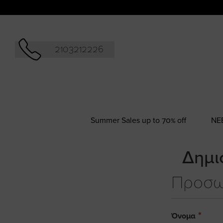
Αναζήτησ
2103212226
Summer Sales up to 70% off
NΕ
Δημι
Προσω
Όνομα