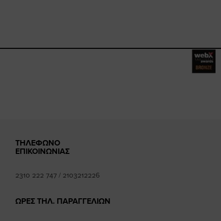
book.com/happysizes/
instagram.com/happysizes
www.youtube.com/user/Hap
mhee
k
ΤΗΛΕΦΩΝΟ
ΕΠΙΚΟΙΝΩΝΙΑΣ
2310 222 747
/
2103212226
ΩΡΕΣ ΤΗΛ. ΠΑΡΑΓΓΕΛΙΩΝ