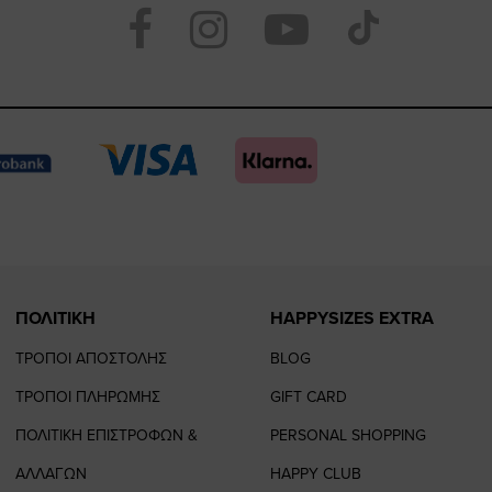
Visit
Visit
Visit
Visit
https://www.face
https://www.
https://
our
page
page
feature=
TikTo
page
page
ΠΟΛΙΤΙΚΗ
HAPPYSIZES EXTRA
ΤΡΟΠΟΙ ΑΠΟΣΤΟΛΗΣ
BLOG
ΤΡΟΠΟΙ ΠΛΗΡΩΜΗΣ
GIFT CARD
ΠΟΛΙΤΙΚΗ ΕΠΙΣΤΡΟΦΩΝ &
PERSONAL SHOPPING
ΑΛΛΑΓΩΝ
HAPPY CLUB