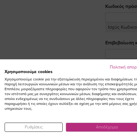
Κωδικός πρόσ
Ισχύς Κωδικο
Επιβεβαίωση 
Πολιτική απο
Eπιθυμώ να
Χρησιμοποιούμε cookies
Χρησιμοποιούμε cookie για την εξατομίκευση περιεχομένου και διαφημίσεων, τ
Επιθυμώ να
παροχή λειτουργιών κοινωνικών μέσων και την ανάλυση της επισκεψιμότητάς μ
Επιπλέον, μοιραζόμαστε πληροφορίες που αφορούν τον τρόπο που χρησιμοποιε
Επιθυμώ να
τον ιστότοπό μας με συνεργάτες κοινωνικών μέσων, διαφήμισης και αναλύσεων,
οποίοι ενδεχομένως να τις συνδυάσουν με άλλες πληροφορίες που τους έχετε
παραχωρήσει ή τις οποίες έχουν συλλέξει σε σχέση με την από μέρους σας χρή
υπηρεσιών τους.
Ρυθμίσεις
Αποδέχομαι