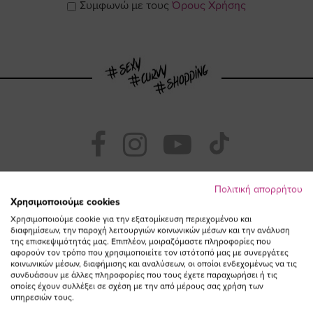
Συμφωνώ με τους
Όρους Χρήσης
Visit
Visit
Visit
Visit
https://www.fac
https://www.
https://w
our
Πολιτική απορρήτου
Χρησιμοποιούμε cookies
page
page
feature=
TikTok
Χρησιμοποιούμε cookie για την εξατομίκευση περιεχομένου και
διαφημίσεων, την παροχή λειτουργιών κοινωνικών μέσων και την ανάλυση
της επισκεψιμότητάς μας. Επιπλέον, μοιραζόμαστε πληροφορίες που
page
page
αφορούν τον τρόπο που χρησιμοποιείτε τον ιστότοπό μας με συνεργάτες
κοινωνικών μέσων, διαφήμισης και αναλύσεων, οι οποίοι ενδεχομένως να τις
συνδυάσουν με άλλες πληροφορίες που τους έχετε παραχωρήσει ή τις
οποίες έχουν συλλέξει σε σχέση με την από μέρους σας χρήση των
υπηρεσιών τους.