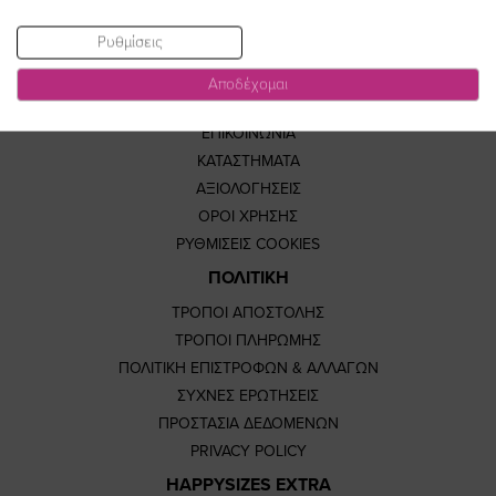
Ρυθμίσεις
ΣΧΕΤΙΚΑ ΜΕ ΕΜΑΣ
Αποδέχομαι
ΕΤΑΙΡΕΙΑ
ΕΠΙΚΟΙΝΩΝΙΑ
ΚΑΤΑΣΤΗΜΑΤΑ
ΑΞΙΟΛΟΓΗΣΕΙΣ
ΟΡΟΙ ΧΡΗΣΗΣ
ΡΥΘΜΙΣΕΙΣ COOKIES
ΠΟΛΙΤΙΚΗ
ΤΡΟΠΟΙ ΑΠΟΣΤΟΛΗΣ
ΤΡΟΠΟΙ ΠΛΗΡΩΜΗΣ
ΠΟΛΙΤΙΚΗ ΕΠΙΣΤΡΟΦΩΝ & ΑΛΛΑΓΩΝ
ΣΥΧΝΕΣ ΕΡΩΤΗΣΕΙΣ
ΠΡΟΣΤΑΣΙΑ ΔΕΔΟΜΕΝΩΝ
PRIVACY POLICY
HAPPYSIZES EXTRA