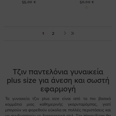
55,00 €
50,00 €
Σελίδα
You're
Σελίδα
Σελίδα
Επόμενο
1
2
currently
reading
page
Τζιν παντελόνια γυναικεία
plus size για άνεση και σωστή
εφαρμογή
Τα γυναικεία τζιν plus size είναι από τα πιο βασικά
κομμάτια μιας καθημερινής γκαρνταρόμπας, γιατί
μπορούν να φορεθούν εύκολα σε πολλές περιστάσεις και
να συνδυαστούν με διαφορετικά στιλ. Στο HappySizes θα