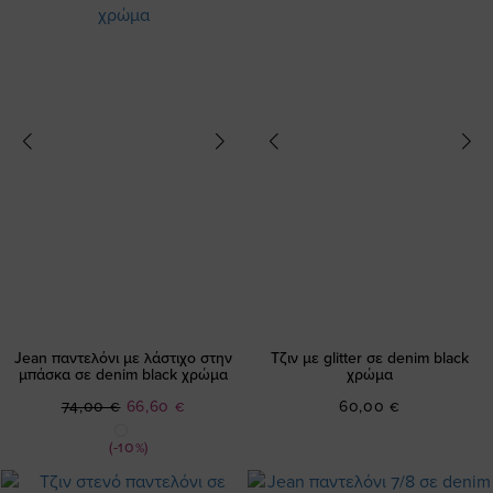
Jean παντελόνι με λάστιχο στην
Τζιν με glitter σε denim black
μπάσκα σε denim black χρώμα
χρώμα
Ειδική
74,00 €
66,60 €
60,00 €
Τιμή
(-10%)