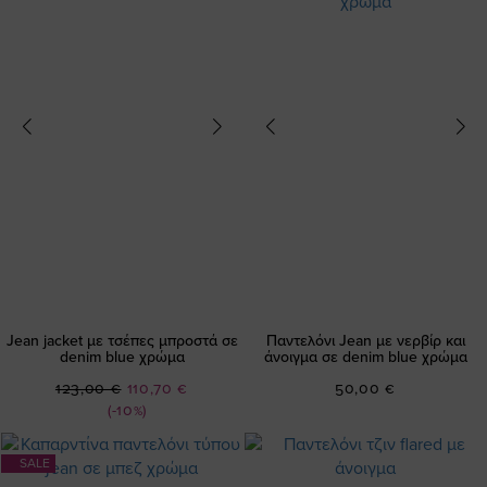
Jean jacket με τσέπες μπροστά σε
Παντελόνι Jean με νερβίρ και
denim blue χρώμα
άνοιγμα σε denim blue χρώμα
Ειδική
123,00 €
110,70 €
50,00 €
Τιμή
(-10%)
SALE