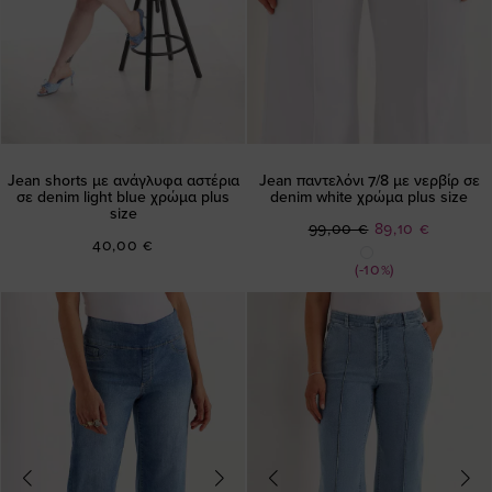
Jean shorts με ανάγλυφα αστέρια
Jean παντελόνι 7/8 με νερβίρ σε
σε denim light blue χρώμα plus
denim white χρώμα plus size
size
Ειδική
99,00 €
89,10 €
40,00 €
Τιμή
(-10%)