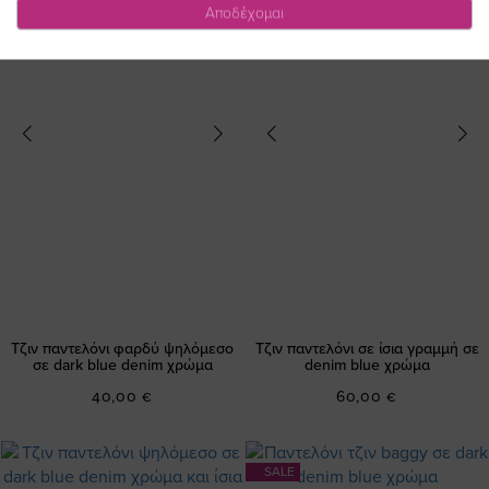
Αποδέχομαι
Τζιν παντελόνι φαρδύ ψηλόμεσο
Τζιν παντελόνι σε ίσια γραμμή σε
σε dark blue denim χρώμα
denim blue χρώμα
40,00 €
60,00 €
SALE