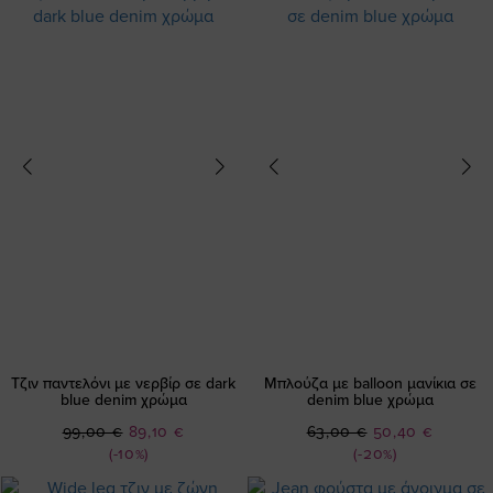
Τζιν παντελόνι με νερβίρ σε dark
Μπλούζα με balloon μανίκια σε
blue denim χρώμα
denim blue χρώμα
Ειδική
Ειδική
99,00 €
89,10 €
63,00 €
50,40 €
Τιμή
Τιμή
(-10%)
(-20%)