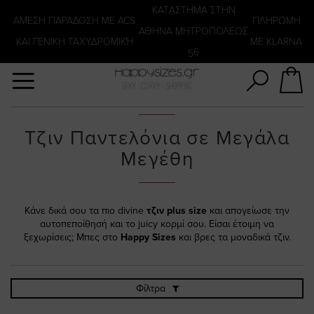
Αναζήτηση
KATΑΣΤΗΜΑ ΣΤΗΝ
ΑΜΕΣΗ ΠΑΡΑΔΟΣΗ ΜΕ ACS
ΠΛΗΡΩΜΗ
ΑΘΗΝΑ ΜΗΤΡΟΠΟΛΕΩΣ
ΚΑΙ ΓΕΝΙΚΗ ΤΑΧΥΔΡΟΜΙΚΉ
ΜΕ KLARNA
56
Τζιν Παντελόνια σε Μεγάλα
Μεγέθη
Κάνε δικά σου τα πιο divine
τζιν plus size
και απογείωσε την
αυτοπεποίθησή και το juicy κορμί σου. Είσαι έτοιμη να
ξεχωρίσεις; Μπες στο
Happy Sizes
και βρες τα μοναδικά τζιν.
Φίλτρα