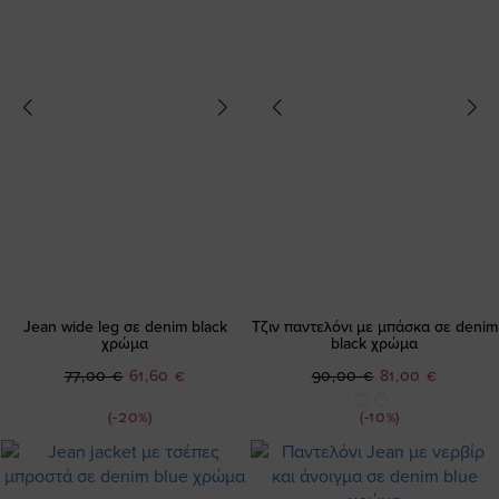
Jean wide leg σε denim black
Τζιν παντελόνι με μπάσκα σε denim
χρώμα
black χρώμα
Ειδική
Ειδική
77,00 €
61,60 €
90,00 €
81,00 €
Τιμή
Τιμή
(-20%)
(-10%)