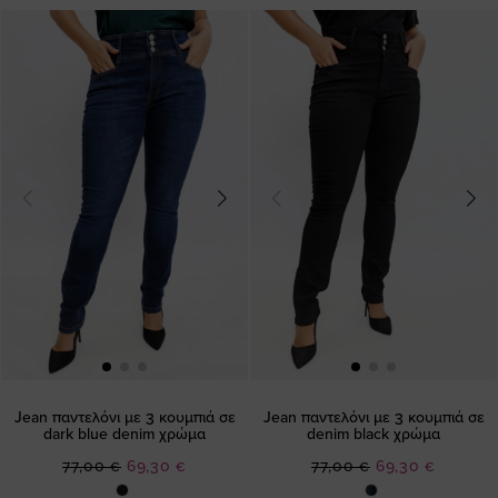
Jean παντελόνι με 3 κουμπιά σε
Jean παντελόνι με 3 κουμπιά σε
dark blue denim χρώμα
denim black χρώμα
Ειδική
Ειδική
77,00 €
69,30 €
77,00 €
69,30 €
Τιμή
Τιμή