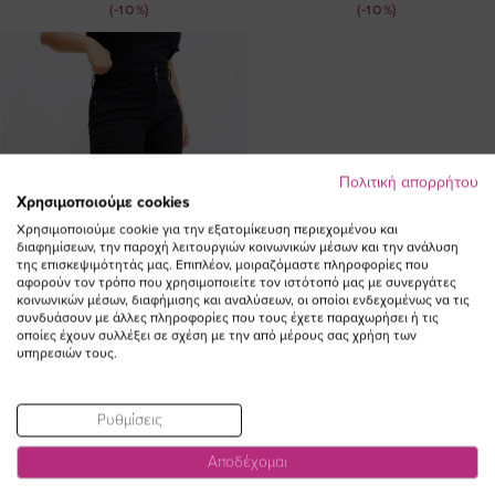
(-10%)
(-10%)
Πολιτική απορρήτου
Χρησιμοποιούμε cookies
Χρησιμοποιούμε cookie για την εξατομίκευση περιεχομένου και
διαφημίσεων, την παροχή λειτουργιών κοινωνικών μέσων και την ανάλυση
της επισκεψιμότητάς μας. Επιπλέον, μοιραζόμαστε πληροφορίες που
αφορούν τον τρόπο που χρησιμοποιείτε τον ιστότοπό μας με συνεργάτες
κοινωνικών μέσων, διαφήμισης και αναλύσεων, οι οποίοι ενδεχομένως να τις
συνδυάσουν με άλλες πληροφορίες που τους έχετε παραχωρήσει ή τις
οποίες έχουν συλλέξει σε σχέση με την από μέρους σας χρήση των
υπηρεσιών τους.
Ρυθμίσεις
Jean καμπάνα με 3 κουμπιά σε
denim black χρώμα
Αποδέχομαι
Ειδική
77,00 €
69,30 €