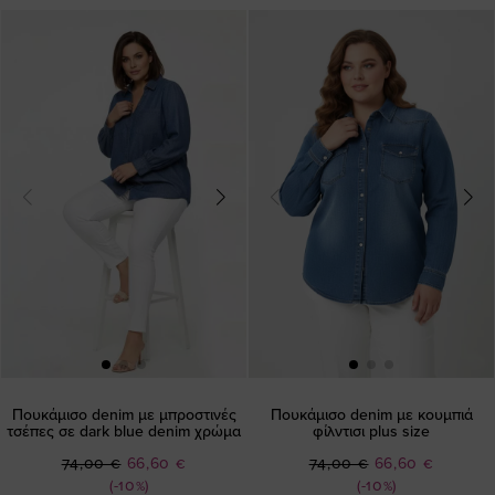
Πουκάμισο denim με μπροστινές
Πουκάμισο denim με κουμπιά
τσέπες σε dark blue denim χρώμα
φίλντισι plus size
Ειδική
Ειδική
74,00 €
66,60 €
74,00 €
66,60 €
Τιμή
Τιμή
(-10%)
(-10%)