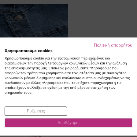
Πολιτική απορρήτου
Χρησιμοποιούμε cookies
Χρησιμοποιούμε cookie για την εξατομίκευση περιεχομένου και
διαφημίσεων, την παροχή λειτουργιών κοινωνικών μέσων και την ανάλυση
της επισκεψιμότητάς μας. Επιπλέον, μοιραζόμαστε πληροφορίες που
αφορούν τον τρόπο που χρησιμοποιείτε τον ιστότοπό μας με συνεργάτες
κοινωνικών μέσων, διαφήμισης και αναλύσεων, οι οποίοι ενδεχομένως να τις
συνδυάσουν με άλλες πληροφορίες που τους έχετε παραχωρήσει ή τις
οποίες έχουν συλλέξει σε σχέση με την από μέρους σας χρήση των
υπηρεσιών τους.
Ρυθμίσεις
Jean jacket με τσέπες μπροστά σε
denim blue χρώμα
Αποδέχομαι
Ειδική
123,00 €
110,70 €
Τιμή
(-10%)