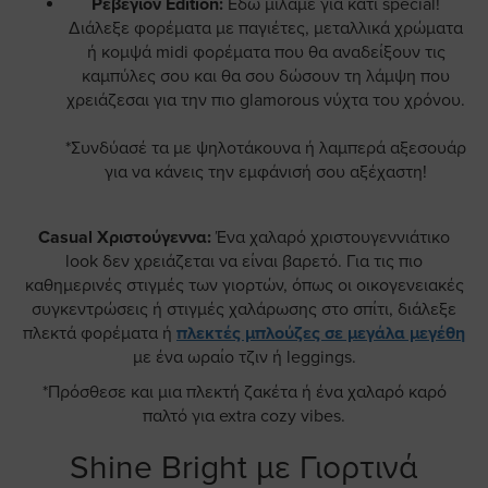
Ρεβεγιόν Edition:
Εδώ μιλάμε για κάτι special!
Διάλεξε φορέματα με παγιέτες, μεταλλικά χρώματα
ή κομψά midi φορέματα που θα αναδείξουν τις
καμπύλες σου και θα σου δώσουν τη λάμψη που
χρειάζεσαι για την πιο glamorous νύχτα του χρόνου.
*Συνδύασέ τα με ψηλοτάκουνα ή λαμπερά αξεσουάρ
για να κάνεις την εμφάνισή σου αξέχαστη!
Casual Χριστούγεννα:
Ένα χαλαρό χριστουγεννιάτικο
look δεν χρειάζεται να είναι βαρετό. Για τις πιο
καθημερινές στιγμές των γιορτών, όπως οι οικογενειακές
συγκεντρώσεις ή στιγμές χαλάρωσης στο σπίτι, διάλεξε
πλεκτά φορέματα ή
πλεκτές μπλούζες σε μεγάλα μεγέθη
με ένα ωραίο τζιν ή leggings.
*Πρόσθεσε και μια πλεκτή ζακέτα ή ένα χαλαρό καρό
παλτό για extra cozy vibes.
Shine Bright με Γιορτινά