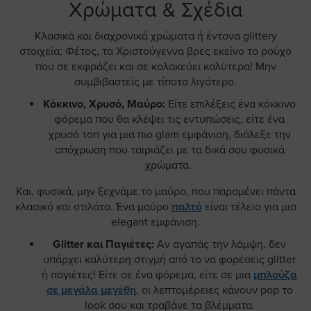
Χρώματα & Σχέδια
Κλασικά και διαχρονικά χρώματα ή έντονα glittery
στοιχεία; Φέτος, τα Χριστούγεννα βρες εκείνο το ρούχο
που σε εκφράζει και σε κολακεύει καλύτερα! Μην
συμβιβαστείς με τίποτα λιγότερο.
Κόκκινο, Χρυσό, Μαύρο:
Είτε επιλέξεις ένα κόκκινο
φόρεμα που θα κλέψει τις εντυπώσεις, είτε ένα
χρυσό τοπ για μια πιο glam εμφάνιση, διάλεξε την
απόχρωση που ταιριάζει με τα δικά σου φυσικά
χρώματα.
Και, φυσικά, μην ξεχνάμε το μαύρο, που παραμένει πάντα
κλασικό και στιλάτο. Ένα μαύρο
παλτό
είναι τέλειο για μια
elegant εμφάνιση.
Glitter και Παγιέτες:
Αν αγαπάς την λάμψη, δεν
υπάρχει καλύτερη στιγμή από το να φορέσεις glitter
ή παγιέτες! Είτε σε ένα φόρεμα, είτε σε μια
μπλούζα
σε μεγάλα μεγέθη
, οι λεπτομέρειες κάνουν pop το
look σου και τραβάνε τα βλέμματα.