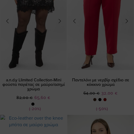
a.n.d.y Llimited Collection-Μini
Παντελόνι με νερβίρ σχέδιο σε
φούστα παγιέτας σε μαύρο/ασημί
κόκκινο χρώμα
χρώμα
Ειδική
64,00 €
32,00 €
Ειδική
82,00 €
65,60 €
Τιμή
Τιμή
(-20%)
(-50%)