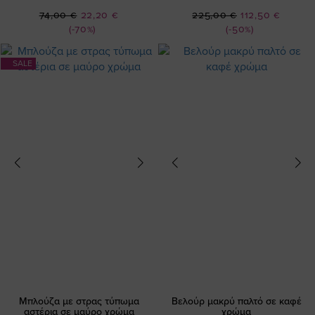
Ειδική
Ειδική
74,00 €
22,20 €
225,00 €
112,50 €
Τιμή
Τιμή
(-70%)
(-50%)
SALE
Μπλούζα με στρας τύπωμα
Βελούρ μακρύ παλτό σε καφέ
αστέρια σε μαύρο χρώμα
χρώμα