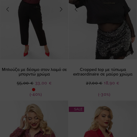
Μπλούζα με δέσιμο στον λαιμό σε
Cropped top με τύπωμα
μπορντώ χρώμα
extraordinaire σε μαύρο χρώμα
Ειδική
Ειδική
55,00 €
33,00 €
27,00 €
18,90 €
Τιμή
Τιμή
(-40%)
(-30%)
SALE