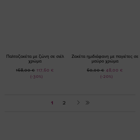
Παλτοζακέτα με ζώνη σε σιέλ
Ζακέτα ημιδιάφανη με παγιέτες σε
χρώμα
μαύρο χρώμα
Ειδική
Ειδική
168,00 €
117,60 €
60,00 €
48,00 €
Τιμή
Τιμή
(-30%)
(-20%)
Σελίδα
You're
Σελίδα
Σελίδα
Επόμενο
1
2
currently
reading
page