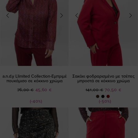
a.n.d.y Llimited Collection-Εμπριμέ
Σακάκι φοδραρισμένο με τσέπες
πουκάμισο σε κόκκινο χρώμα
μπροστά σε κόκκινο χρώμα
Ειδική
Ειδική
76,00 €
45,60 €
141,00 €
70,50 €
Τιμή
Τιμή
(-40%)
(-50%)