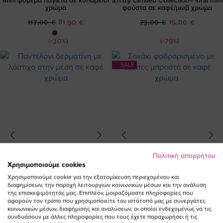
Mini φόρεμα παγιέτα σε κυπαρισσί
a.n.d.y Llimited Collection-Floral mini
χρώμα
φούστα σε καφέ/μωβ χρώμα
Ειδική
Ειδική
117,00 €
81,90 €
73,00 €
15,00 €
Τιμή
Τιμή
(-30%)
(-79%)
SALE
Πολιτική απορρήτου
Χρησιμοποιούμε cookies
Χρησιμοποιούμε cookie για την εξατομίκευση περιεχομένου και
διαφημίσεων, την παροχή λειτουργιών κοινωνικών μέσων και την ανάλυση
της επισκεψιμότητάς μας. Επιπλέον, μοιραζόμαστε πληροφορίες που
αφορούν τον τρόπο που χρησιμοποιείτε τον ιστότοπό μας με συνεργάτες
κοινωνικών μέσων, διαφήμισης και αναλύσεων, οι οποίοι ενδεχομένως να τις
συνδυάσουν με άλλες πληροφορίες που τους έχετε παραχωρήσει ή τις