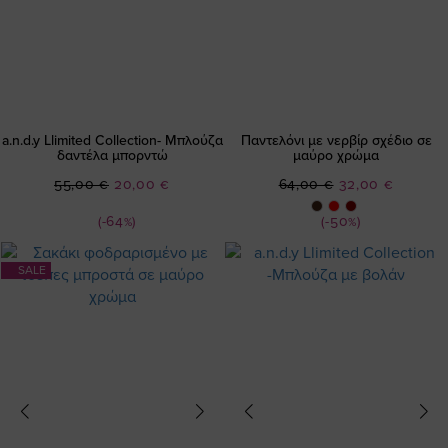
a.n.d.y Llimited Collection- Μπλούζα
Παντελόνι με νερβίρ σχέδιο σε
δαντέλα μπορντώ
μαύρο χρώμα
Ειδική
Ειδική
55,00 €
20,00 €
64,00 €
32,00 €
Τιμή
Τιμή
(-64%)
(-50%)
SALE