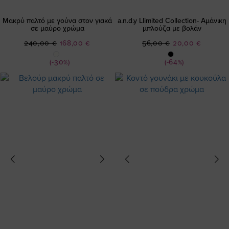
Μακρύ παλτό με γούνα στον γιακά
a.n.d.y Llimited Collection- Αμάνικη
σε μαύρο χρώμα
μπλούζα με βολάν
Ειδική
Ειδική
240,00 €
168,00 €
56,00 €
20,00 €
Τιμή
Τιμή
(-30%)
(-64%)