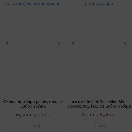
Ολόσωμη φόρμα με παγιέτες σε
a.n.d.y Llimited Collection-Μini
μαύρο χρώμα
φούστα παγιέτας σε μαύρο χρώμα
Ειδική
Ειδική
115,00 €
92,00 €
82,00 €
65,60 €
Τιμή
Τιμή
(-20%)
(-20%)