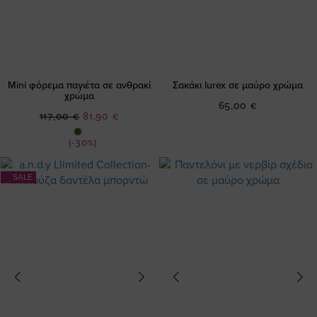
Mini φόρεμα παγιέτα σε ανθρακί
Σακάκι lurex σε μαύρο χρώμα
χρώμα
65,00 €
Ειδική
117,00 €
81,90 €
Τιμή
(-30%)
SALE