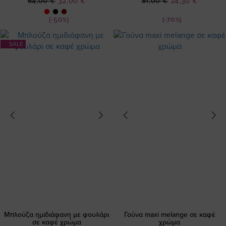
Ειδική
Ειδική
64,00 €
32,00 €
81,00 €
24,30 €
Τιμή
Τιμή
(-50%)
(-70%)
SALE
Μπλούζα ημιδιάφανη με φουλάρι
Γούνα maxi melange σε καφέ
σε καφέ χρώμα
χρώμα