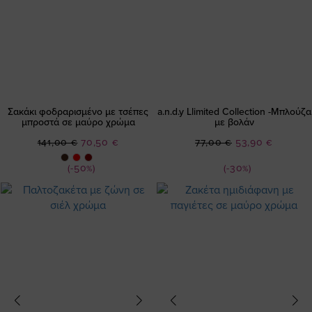
Σακάκι φοδραρισμένο με τσέπες
a.n.d.y Llimited Collection -Μπλούζα
μπροστά σε μαύρο χρώμα
με βολάν
Ειδική
Ειδική
141,00 €
70,50 €
77,00 €
53,90 €
Τιμή
Τιμή
(-50%)
(-30%)