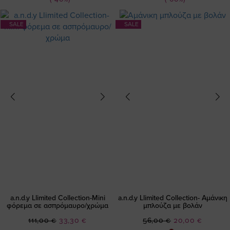
SALE
SALE
a.n.d.y Llimited Collection-Mini
a.n.d.y Llimited Collection- Αμάνικη
φόρεμα σε ασπρόμαυρο/χρώμα
μπλούζα με βολάν
Ειδική
Ειδική
111,00 €
33,30 €
56,00 €
20,00 €