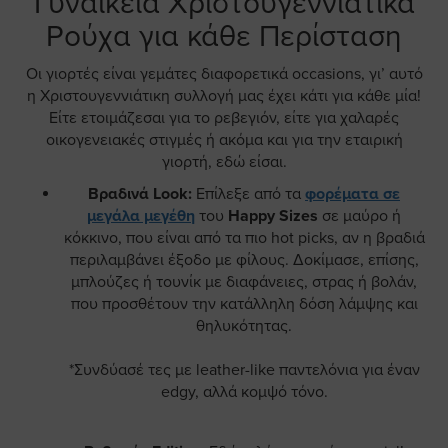
Γυναικεία Χριστουγεννιάτικα
Ρούχα για κάθε Περίσταση
Οι γιορτές είναι γεμάτες διαφορετικά occasions, γι’ αυτό
η Χριστουγεννιάτικη συλλογή μας έχει κάτι για κάθε μία!
Είτε ετοιμάζεσαι για το ρεβεγιόν, είτε για χαλαρές
οικογενειακές στιγμές ή ακόμα και για την εταιρική
γιορτή, εδώ είσαι.
Βραδινά Look:
Επίλεξε από τα
φορέματα σε
μεγάλα μεγέθη
του
Happy Sizes
σε μαύρο ή
κόκκινο, που είναι από τα πιο hot picks, αν η βραδιά
περιλαμβάνει έξοδο με φίλους. Δοκίμασε, επίσης,
μπλούζες ή τουνίκ με διαφάνειες, στρας ή βολάν,
που προσθέτουν την κατάλληλη δόση λάμψης και
θηλυκότητας.
*Συνδύασέ τες με leather-like παντελόνια για έναν
edgy, αλλά κομψό τόνο.