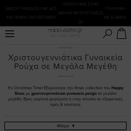
Αναζήτηση
KATΑΣΤΗΜΑ ΣΤΗΝ
ΑΜΕΣΗ ΠΑΡΑΔΟΣΗ ΜΕ ACS
ΠΛΗΡΩΜΗ
ΑΘΗΝΑ ΜΗΤΡΟΠΟΛΕΩΣ
ΚΑΙ ΓΕΝΙΚΗ ΤΑΧΥΔΡΟΜΙΚΉ
ΜΕ KLARNA
56
Χριστουγεννιάτικα Γυναικεία
Ρούχα σε Μεγάλα Μεγέθη
It’s Christmas Time! Εξερεύνησε την Xmas collection του
Happy
Sizes
με
χριστουγεννιάτικα γυναικεία ρούχα
σε μεγάλα
μεγέθη. Βρες γιορτινά φορέματα ή cozy σύνολα σε εξαιρετικές
τιμές & ποιότητα.
Φίλτρα