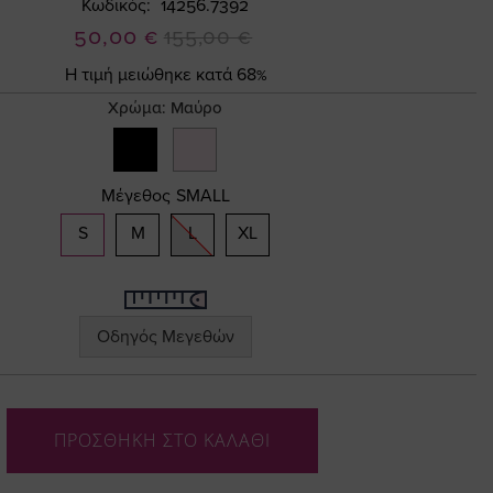
Κωδικός
14256.7392
Ειδική
50,00 €
155,00 €
Τιμή
Η τιμή μειώθηκε κατά 68%
Χρώμα:
Μαύρο
Μέγεθος
SMALL
S
M
L
XL
Οδηγός Μεγεθών
ΠΡΟΣΘΗΚΗ ΣΤΟ ΚΑΛΑΘΙ