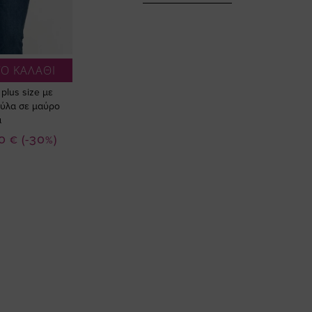
Ο ΚΑΛΑΘΙ
lus size με
ύλα σε μαύρο
α
ή
0 €
(-30%)