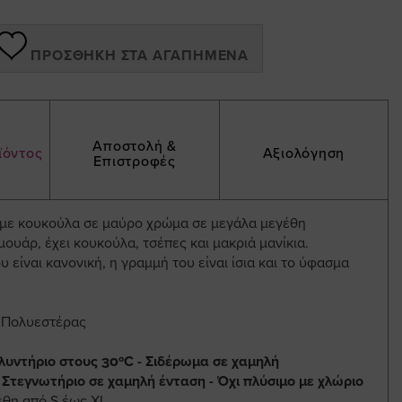
ΠΡΟΣΘΉΚΗ ΣΤΑ ΑΓΑΠΗΜΈΝΑ
Αποστολή &
ϊόντος
Αξιολόγηση
Επιστροφές
 με κουκούλα σε μαύρο χρώμα σε μεγάλα μεγέθη
μουάρ, έχει κουκούλα, τσέπες και μακριά μανίκια.
 είναι κανονική, η γραμμή του είναι ίσια και το ύφασμα
% Πολυεστέρας
λυντήριο στους 30ºC - Σιδέρωμα σε χαμηλή
 Στεγνωτήριο σε χαμηλή ένταση - Όχι πλύσιμο με χλώριο
έθη από S έως XL