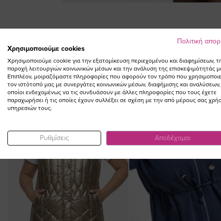
Skip
to
the
beginning
Πολιτική απο
Χρησιμοποιούμε cookies
of
the
Χρησιμοποιούμε cookie για την εξατομίκευση περιεχομένου και διαφημίσεων, τ
παροχή λειτουργιών κοινωνικών μέσων και την ανάλυση της επισκεψιμότητάς μ
images
Επιπλέον, μοιραζόμαστε πληροφορίες που αφορούν τον τρόπο που χρησιμοποιε
gallery
τον ιστότοπό μας με συνεργάτες κοινωνικών μέσων, διαφήμισης και αναλύσεων,
οποίοι ενδεχομένως να τις συνδυάσουν με άλλες πληροφορίες που τους έχετε
SALE
παραχωρήσει ή τις οποίες έχουν συλλέξει σε σχέση με την από μέρους σας χρή
υπηρεσιών τους.
Ρυθμίσεις
Αποδέχομαι