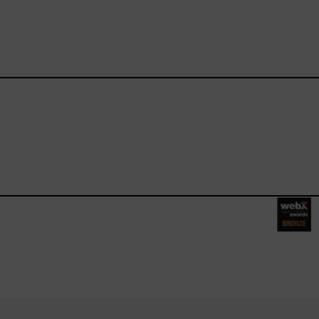
ebook.com/happysizes/
instagram.com/happysizes
ww.youtube.com/user/Hap
mhee