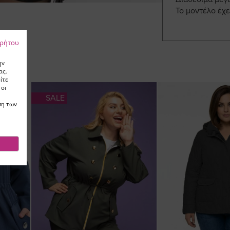
Το μοντέλο έχε
ρρήτου
ην
ας.
ίτε
 οι
SALE
ση των