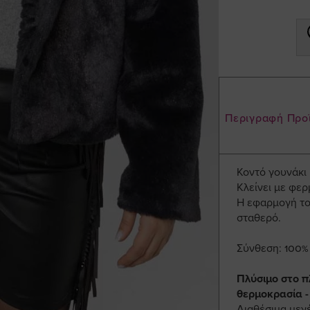
Περιγραφή Προ
Κοντό γουνάκι
Κλείνει με φερ
Η εφαρμογή του
σταθερό.
Σύνθεση: 100
Πλύσιμο στο π
θερμοκρασία -
Διαθέσιμα μεγ