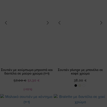
Σουτιέν με κούμπωμα μπροστά και
Σουτιέν plunge με μπανέλα σε
δαντέλα σε μαύρο χρώμα (1+1)
καφέ χρώμα
Ειδική
57,00 €
51,30 €
38,00 €
Τιμή
(-10%)