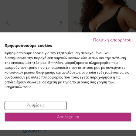
Πολιτική απορρήτου
Χρησιμοποιούμε cookies
Χρησιμοποιούμε cookie για την εξατομίκευση περιεχομένου και
διαφημίσεων, την παροχή λειτουργιών κοινωνικών μέσων και την ανάλυση
της επισκεψιμότητάς μας. Επιπλέον, μοιραζόμαστε πληροφορίες που
αφορούν τον τρόπο που χρησιμοποιείτε τον ιστότοπό μας με συνεργάτες
κοινωνικών μέσων, διαφήμισης και αναλύσεων, οι οποίοι ενδεχομένως να τις
συνδυάσουν με άλλες πληροφορίες που τους έχετε παραχωρήσει ή τις
οποίες έχουν συλλέξει σε σχέση με την από μέρους σας χρήση των
Σουτιέν με μπροστινό κούμπωμα
Σουτιέν plunge με μπανέλα σε
υπηρεσιών τους.
σε λευκό χρώμα
μαύρο χρώμα
Ειδική
38,00 €
34,20 €
38,00 €
Τιμή
Ρυθμίσεις
(-10%)
Αποδέχομαι