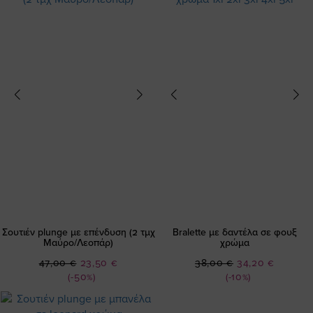
Σουτιέν plunge με επένδυση (2 τμχ
Bralette με δαντέλα σε φουξ
Μαύρο/Λεοπάρ)
χρώμα
Ειδική
Ειδική
47,00 €
23,50 €
38,00 €
34,20 €
Τιμή
Τιμή
(-50%)
(-10%)