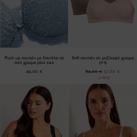
Push up σουτιέν με δαντέλα σε
Soft σουτιέν σε ροζ/καφέ χρώμα
σιελ χρώμα plus size
(1+1)
Ειδική
49,00 €
64,00 €
57,60 €
Τιμή
(-10%)