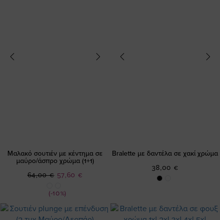
Μαλακό σουτιέν με κέντημα σε
Bralette με δαντέλα σε χακί χρώμα
μαύρο/άσπρο χρώμα (1+1)
38,00 €
Ειδική
64,00 €
57,60 €
Τιμή
(-10%)