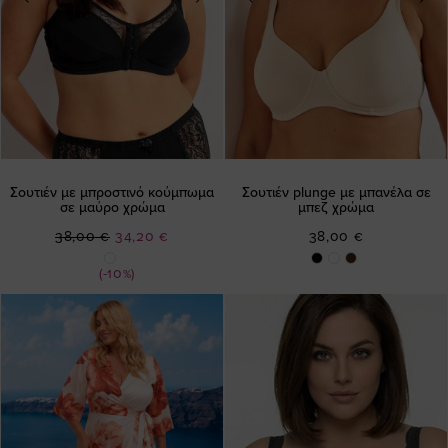
Σουτιέν με μπροστινό κούμπωμα
Σουτιέν plunge με μπανέλα σε
σε μαύρο χρώμα
μπεζ χρώμα
Ειδική
38,00 €
34,20 €
38,00 €
Τιμή
(-10%)