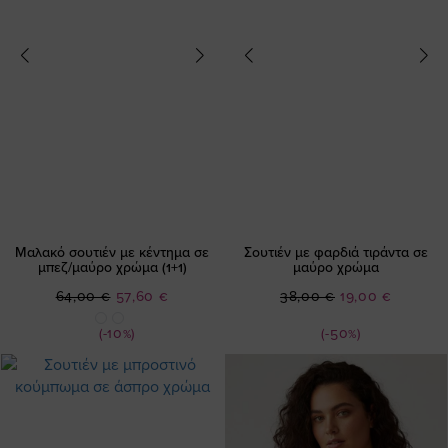
Μαλακό σουτιέν με κέντημα σε
Σουτιέν με φαρδιά τιράντα σε
μπεζ/μαύρο χρώμα (1+1)
μαύρο χρώμα
Ειδική
Ειδική
64,00 €
57,60 €
38,00 €
19,00 €
Τιμή
Τιμή
(-10%)
(-50%)