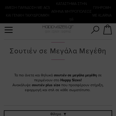
Αναζήτηση
KATΑΣΤΗΜΑ ΣΤΗΝ
ΑΜΕΣΗ ΠΑΡΑΔΟΣΗ ΜΕ ACS
ΠΛΗΡΩΜΗ
ΑΘΗΝΑ ΜΗΤΡΟΠΟΛΕΩΣ
ΚΑΙ ΓΕΝΙΚΗ ΤΑΧΥΔΡΟΜΙΚΉ
ΜΕ KLARNA
56
Σουτιέν σε Μεγάλα Μεγέθη
Τα πιο άνετα και θηλυκά
σουτιέν σε μεγάλα μεγέθη
σε
περιμένουν στο
Happy Sizes!
Ανακάλυψε
σουτιέν plus size
που προσφέρουν στήριξη,
εφαρμογή και στιλ σε κάθε σωματότυπο.
Φίλτρα