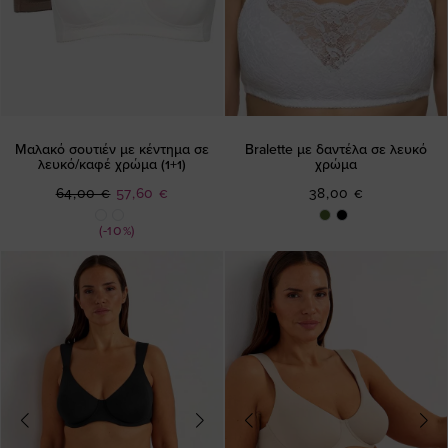
Μαλακό σουτιέν με κέντημα σε
Bralette με δαντέλα σε λευκό
λευκό/καφέ χρώμα (1+1)
χρώμα
Ειδική
64,00 €
57,60 €
38,00 €
Τιμή
(-10%)