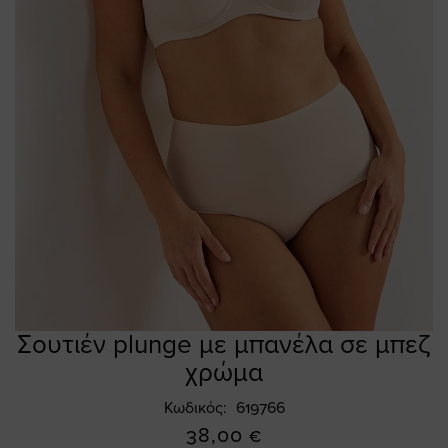
Σουτιέν plunge με μπανέλα σε μπεζ
Skip
to
χρώμα
the
beginning
Κωδικός
619766
of
38,00 €