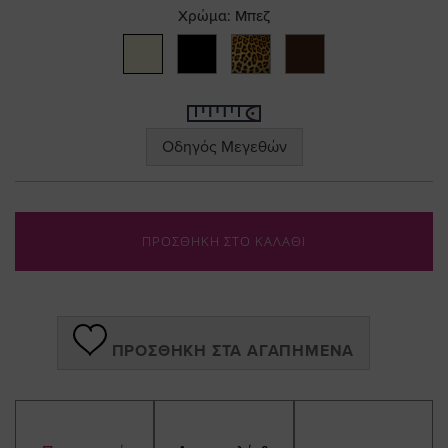
the
Χρώμα:
Μπεζ
images
gallery
Οδηγός Μεγεθών
ΠΡΟΣΘΗΚΗ ΣΤΟ ΚΑΛΑΘΙ
ΠΡΟΣΘΉΚΗ ΣΤΑ ΑΓΑΠΗΜΈΝΑ