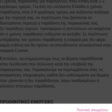
Ο χρόνος παράδοσης για παραγγελίες στην Αττική είναι 1-2
εργάσιμες ημέρες. Για όλη την υπόλοιπη Ελλάδα ο χρόνος
παράδοσης είναι 2-4 εργάσιμες ημέρες και αυξάνεται ανάλογα
με την περιοχή σας, σε περίπτωση που βρίσκεται σε
δυσπρόσιτη περιοχή η παράδοση της παραγγελίας σας.
Σε περιόδους εορτών, προσφορών ή εκπτώσεων να αναμένετε
ότι ο χρόνος παράδοσης ενδέχεται να αυξηθεί. Σε περίπτωση
υπέρβασης του χρόνου παράδοσης η εταιρεία μας δεν φέρει
καμία ευθύνη και θα πρέπει να απευθύνεστε αποκλειστικά στην
εταιρεία Courier.
Επιπλέον, να ενημερώσουμε πως τα δέματα παραδίδονται
στην διεύθυνση που δηλώνετε κατά την υποβολή της
παραγγελίας σας. Παρακαλούμε να περιλαμβάνετε όλες τις
απαραίτητες πληροφορίες καθότι δεν ευθύνόμαστε για δέματα
που χάνονται ή δεν παραδίδονται, λόγω λανθασμένων ή
ελλιπών στοιχείων παράδοσης.
ΠΡΟΩΘΗΤΙΚΕΣ ΕΝΕΡΓΕΙΕΣ
Πόσο καιρό ισχύει μια προωθητική ενέργεια;
Πολιτική απορρήτου