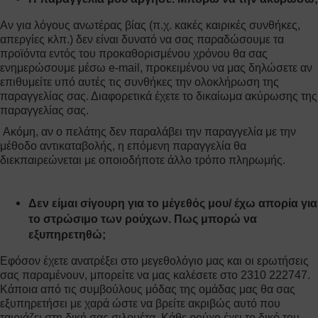
Αν για λόγους ανωτέρας βίας (π.χ. κακές καιρικές συνθήκες,
απεργίες κλπ.) δεν είναι δυνατό να σας παραδώσουμε τα
προϊόντα εντός του προκαθορισμένου χρόνου θα σας
ενημερώσουμε μέσω e-mail, προκειμένου να μας δηλώσετε αν
επιθυμείτε υπό αυτές τις συνθήκες την ολοκλήρωση της
παραγγελίας σας. Διαφορετικά έχετε το δικαίωμα ακύρωσης της
παραγγελίας σας.
Ακόμη, αν ο πελάτης δεν παραλάβει την παραγγελία με την
μέθοδο αντικαταβολής, η επόμενη παραγγελία θα
διεκπαιρεώνεται με οποιοδήποτε άλλο τρόπο πληρωμής.
Δεν είμαι σίγουρη για το μέγεθός μου/ έχω απορία για
το στρώσιμο των ρούχων. Πως μπορώ να
εξυπηρετηθώ;
Εφόσον έχετε ανατρέξει στο μεγεθολόγιο μας και οι ερωτήσεις
σας παραμένουν, μπορείτε να μας καλέσετε στο 2310 222747.
Κάποια από τις συμβούλους μόδας της ομάδας μας θα σας
εξυπηρετήσει με χαρά ώστε να βρείτε ακριβώς αυτό που
ταιριάζει στη δική σας σιλουέτα. Κάθε ρούχο έχει το δικό του