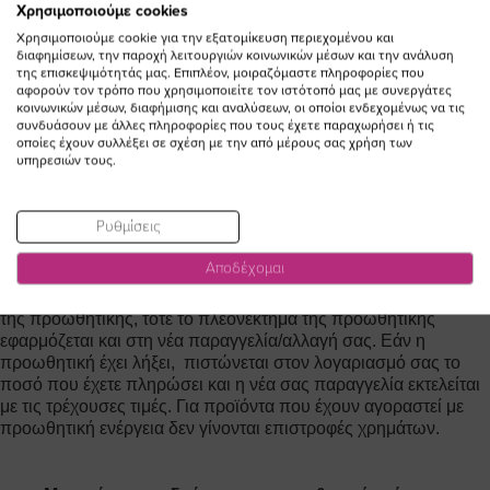
Χρησιμοποιούμε cookies
Περίοδος ισχύος είναι το δεδομένο χρονικό διάστημα που
Χρησιμοποιούμε cookie για την εξατομίκευση περιεχομένου και
αναφέρεται σε κάθε προωθητική ενέργεια.
διαφημίσεων, την παροχή λειτουργιών κοινωνικών μέσων και την ανάλυση
της επισκεψιμότητάς μας. Επιπλέον, μοιραζόμαστε πληροφορίες που
αφορούν τον τρόπο που χρησιμοποιείτε τον ιστότοπό μας με συνεργάτες
κοινωνικών μέσων, διαφήμισης και αναλύσεων, οι οποίοι ενδεχομένως να τις
Αν έχω αγοράσει κάτι με προωθητική ενέργεια και
συνδυάσουν με άλλες πληροφορίες που τους έχετε παραχωρήσει ή τις
θέλω να το αλλάξω θα ισχύει το πλεονέκτημα της
οποίες έχουν συλλέξει σε σχέση με την από μέρους σας χρήση των
υπηρεσιών τους.
προωθητικής στη νέα μου παραγγελία/ αλλαγή;
Μπορώ να ζητήσω επιστροφή χρημάτων;
Ρυθμίσεις
Για επιστροφές που εκτελούνται σε προϊόντα που αγοράστηκαν
με προωθητική ενέργεια πιστώνεται το ποσό που έχετε
Αποδέχομαι
πληρώσει και δεδομένου πως η προωθητική είναι σε ισχύ και η
νέα παραγγελία/αλλαγή σας ανταποκρίνεται στις προδιαγραφές
της προωθητικής, τότε το πλεονέκτημα της προωθητικής
εφαρμόζεται και στη νέα παραγγελία/αλλαγή σας. Εάν η
προωθητική έχει λήξει, πιστώνεται στον λογαριασμό σας το
ποσό που έχετε πληρώσει και η νέα σας παραγγελία εκτελείται
με τις τρέχουσες τιμές. Για προϊόντα που έχουν αγοραστεί με
προωθητική ενέργεια δεν γίνονται επιστροφές χρημάτων.