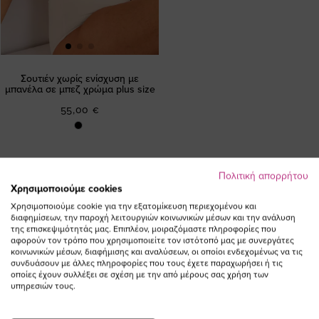
Σουτιέν χωρίς ενίσχυση με
μπανέλα σε μπεζ χρώμα plus size
55,00 €
Πολιτική απορρήτου
Χρησιμοποιούμε cookies
Χρησιμοποιούμε cookie για την εξατομίκευση περιεχομένου και
διαφημίσεων, την παροχή λειτουργιών κοινωνικών μέσων και την ανάλυση
της επισκεψιμότητάς μας. Επιπλέον, μοιραζόμαστε πληροφορίες που
αφορούν τον τρόπο που χρησιμοποιείτε τον ιστότοπό μας με συνεργάτες
ΕΓΓΡΑΦΕΙΤΕ ΣΤΟ NEWSLETTER
κοινωνικών μέσων, διαφήμισης και αναλύσεων, οι οποίοι ενδεχομένως να τις
συνδυάσουν με άλλες πληροφορίες που τους έχετε παραχωρήσει ή τις
οποίες έχουν συλλέξει σε σχέση με την από μέρους σας χρήση των
υπηρεσιών τους.
Email
ΕΓΓΡΑΦΗ