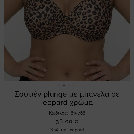
Σουτιέν plunge με μπανέλα σε
Skip
to
leopard χρώμα
the
beginning
Κωδικός
619766
of
38,00 €
the
Χρώμα:
Leopard
images