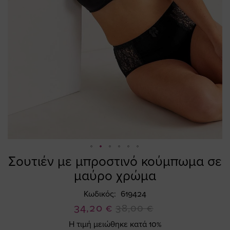
Σουτιέν με μπροστινό κούμπωμα σε
Skip
to
μαύρο χρώμα
the
beginning
Κωδικός
619424
of
Ειδική
34,20 €
38,00 €
the
Τιμή
Η τιμή μειώθηκε κατά 10%
images