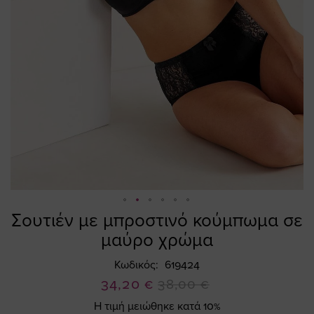
Σουτιέν με μπροστινό κούμπωμα σε
Skip
to
μαύρο χρώμα
the
beginning
Κωδικός
619424
of
Ειδική
34,20 €
38,00 €
the
Τιμή
Η τιμή μειώθηκε κατά 10%
images