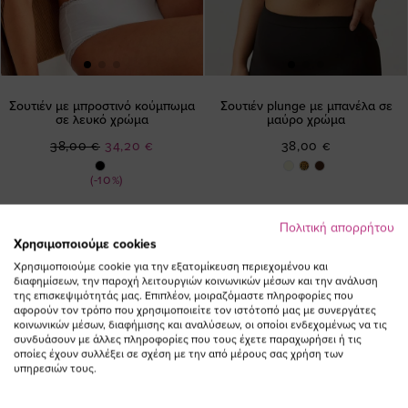
Σουτιέν με μπροστινό κούμπωμα
Σουτιέν plunge με μπανέλα σε
σε λευκό χρώμα
μαύρο χρώμα
Ειδική
38,00 €
34,20 €
38,00 €
Τιμή
(-10%)
Πολιτική απορρήτου
Χρησιμοποιούμε cookies
Χρησιμοποιούμε cookie για την εξατομίκευση περιεχομένου και
διαφημίσεων, την παροχή λειτουργιών κοινωνικών μέσων και την ανάλυση
της επισκεψιμότητάς μας. Επιπλέον, μοιραζόμαστε πληροφορίες που
αφορούν τον τρόπο που χρησιμοποιείτε τον ιστότοπό μας με συνεργάτες
ΕΓΓΡΑΦΕΙΤΕ ΣΤΟ NEWSLETTER
κοινωνικών μέσων, διαφήμισης και αναλύσεων, οι οποίοι ενδεχομένως να τις
συνδυάσουν με άλλες πληροφορίες που τους έχετε παραχωρήσει ή τις
οποίες έχουν συλλέξει σε σχέση με την από μέρους σας χρήση των
υπηρεσιών τους.
Email
ΕΓΓΡΑΦΗ