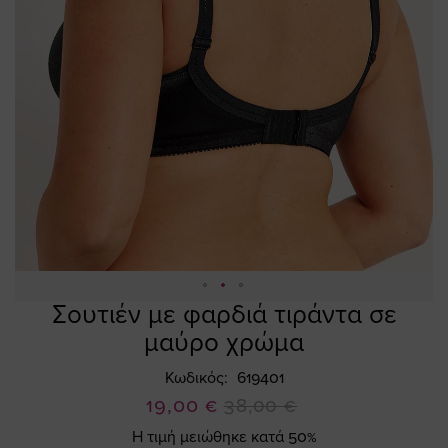
Σουτιέν με φαρδιά τιράντα σε
Skip
to
μαύρο χρώμα
the
beginning
Κωδικός
619401
of
Ειδική
19,00 €
38,00 €
the
Τιμή
Η τιμή μειώθηκε κατά 50%
images