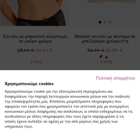
Σουτιέν με μπροστινό κούμπωμα
Μαλακό σουτιέν με κέντημα σε
σε μαύρο χρώμα
μπεζ/μαύρο χρώμα (1+1)
Ειδική
Ειδική
38,00 €
34,20 €
64,00 €
57,60 €
Τιμή
Τιμή
(-10%)
(-10%)
Πολιτική απορρήτου
Χρησιμοποιούμε cookies
Χρησιμοποιούμε cookie για την εξατομίκευση περιεχομένου και
διαφημίσεων, την παροχή λειτουργιών κοινωνικών μέσων και την ανάλυση
της επισκεψιμότητάς μας. Επιπλέον, μοιραζόμαστε πληροφορίες που
αφορούν τον τρόπο που χρησιμοποιείτε τον ιστότοπό μας με συνεργάτες
ΕΓΓΡΑΦΕΙΤΕ ΣΤΟ NEWSLETTER
κοινωνικών μέσων, διαφήμισης και αναλύσεων, οι οποίοι ενδεχομένως να τις
συνδυάσουν με άλλες πληροφορίες που τους έχετε παραχωρήσει ή τις
οποίες έχουν συλλέξει σε σχέση με την από μέρους σας χρήση των
υπηρεσιών τους.
Email
ΕΓΓΡΑΦΗ